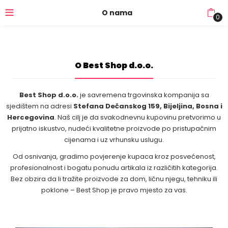
O nama
0
O Best Shop d.o.o.
Best Shop d.o.o.
je savremena trgovinska kompanija sa
sjedištem na adresi
Stefana Dečanskog 159, Bijeljina, Bosna i
Hercegovina
. Naš cilj je da svakodnevnu kupovinu pretvorimo u
prijatno iskustvo, nudeći kvalitetne proizvode po pristupačnim
cijenama i uz vrhunsku uslugu.
Od osnivanja, gradimo povjerenje kupaca kroz posvećenost,
profesionalnost i bogatu ponudu artikala iz različitih kategorija.
Bez obzira da li tražite proizvode za dom, ličnu njegu, tehniku ili
poklone – Best Shop je pravo mjesto za vas.