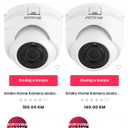
Dodaj u korpu
Dodaj u korpu
Amiko Home Kamera analogna, 4in1, 5 MPixel, 1/2.5″ CMOS, HD Lens 2,8mm – D20M530-AHD
Amiko Home Kamera analogna, 4in1, 8 MPixel, 1/1.8″ CMOS, HD Lens 2,8mm – D20M830-AHD
(0)
(0)
100.00
KM
140.00
KM
KUPOVINA
KUPOVINA