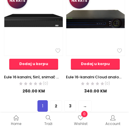
NA RATE
NA RATE
Dodaj u korpu
Dodaj u korpu
Eule 16 kanalni, 5in1, snimač za video nadzor – XVR-16+
Eule 16-kanalni Cloud analogni AHD DVR, HD720P/960H/D1, HDMI/VGA – DVR-HD16+
(0)
(0)
260.00
KM
340.00
KM
1
2
3
→
0
Home
Traži
Wishlist
Account