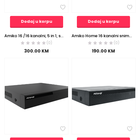
Dodaj u korpu
Dodaj u korpu
Amiko 16 /16 kanalni, 5 in 1, snimač za video nadzor, H.265+ – XVR 1622
Amiko Home 16 kanalni snimač za video nadzor – XVR 16/16CH HD DVR
(0)
(0)
300.00
KM
190.00
KM