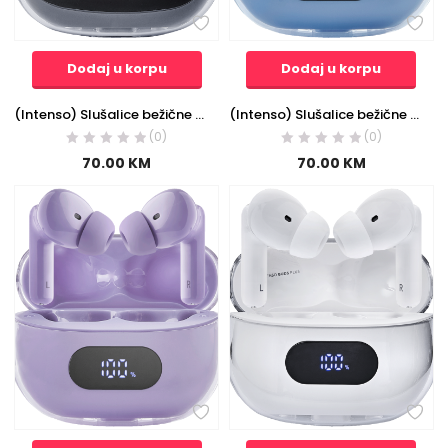
Dodaj u korpu
Dodaj u korpu
(Intenso) Slušalice bežične sa kutijicom za punjenje, ANC, Bluetooth – Buds Plus T310AE Black
(Intenso) Slušalice bežične sa kutijicom za punjenje, ANC, Bluetooth – Buds Plus T310AE Blue
(0)
(0)
70.00
KM
70.00
KM