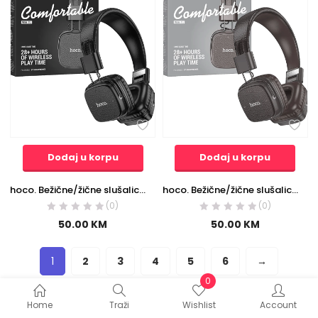
Dodaj u korpu
Dodaj u korpu
hoco. Bežične/žične slušalice, Bluetooth, AUX – W56 Earl, Black
hoco. Bežične/žične slušalice, Bluetooth, AUX – W56 Earl, Brown
(0)
(0)
50.00
KM
50.00
KM
1
2
3
4
5
6
→
0
Home
Traži
Wishlist
Account