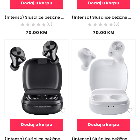
Dodaj u korpu
Dodaj u korpu
(Intenso) Slušalice bežične sa kutijicom za punjenje, ANC, Bluetooth – Buds Plus T310AE Purple
(Intenso) Slušalice bežične sa kutijicom za punjenje, ANC, Bluetooth – Buds Plus T310AE White
(0)
(0)
70.00
KM
70.00
KM
Dodaj u korpu
Dodaj u korpu
(Intenso) Slušalice bežične sa kutijicom za punjenje, Bluetooth – BUDS MICRO T200 Black
(Intenso) Slušalice bežične sa kutijicom za punjenje, Bluetooth – BUDS MICRO T200 White