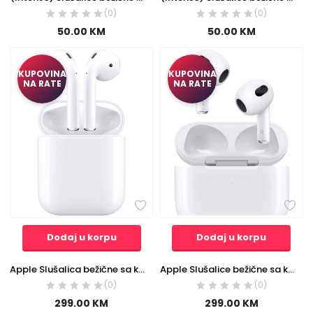
(0)
(0)
50.00
KM
50.00
KM
KUPOVINA
KUPOVINA
NA RATE
NA RATE
Dodaj u korpu
Dodaj u korpu
Apple Slušalica bežične sa kutijicom za punjenje, Bluetooth – AirPods 2nd Gen.; MV7N2ZM/A
Apple Slušalice bežične sa kutijicom za punjenje, Bluetooth – Airpods 3 2022
(0)
(0)
299.00
KM
299.00
KM