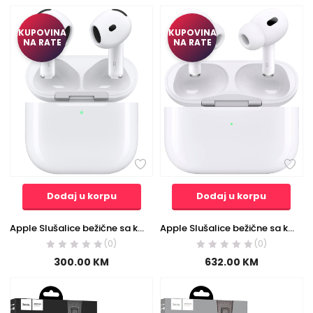
KUPOVINA
KUPOVINA
NA RATE
NA RATE
Dodaj u korpu
Dodaj u korpu
Apple Slušalice bežične sa kutijicom za punjenje, Bluetooth – Apple AirPods 4
Apple Slušalice bežične sa kutijicom za punjenje, Bluetooth, USB-C – AirPods 2 2en Gen. (2023)
(0)
(0)
300.00
KM
632.00
KM