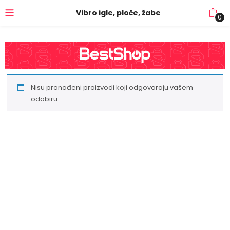
Vibro igle, ploče, žabe
0
Nisu pronađeni proizvodi koji odgovaraju vašem
odabiru.