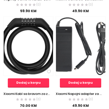
(0)
(0)
59.90
KM
49.90
KM
Dodaj u korpu
Dodaj u korpu
Xiaomi Kabl sa bravom za zaključavanje – Electric Scooter Cable Lock
Xiaomi Napojni adapter za Xiaomi el. romobil – 42V/2A Power Supply Adapters
(0)
(0)
70.00
KM
49.90
KM