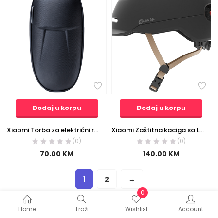
Dodaj u korpu
Dodaj u korpu
Xiaomi Torba za električni romobil – Mi Electric Scooter Storage Bag
Xiaomi Zaštitna kaciga sa LED svjetlom, “L” – SH50 LED L
(0)
(0)
70.00
KM
140.00
KM
1
2
→
0
Home
Traži
Wishlist
Account