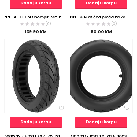
Dodaj u korpu
Dodaj u korpu
NN-Su LCD brzinomjer, set, za električni romobil – LCD Speedmeter, Set, SL-100, 48V
NN-Su Matična ploča za kontrolu baterije, 3u1, set, Mi M365 – 3in1 Control Main Board
(0)
(0)
139.90
KM
80.00
KM
Dodaj u korpu
Dodaj u korpu
Segway Guma 10 x 2.125″ za Segway el. romobil F20/F25/F30/F40 – Tire 10×2.125″ F20/F25/F30/F40
Xiaomi Guma 8.5″ za Xiaomi električni scooter/Romobil – Pneumatic Tire 8.5