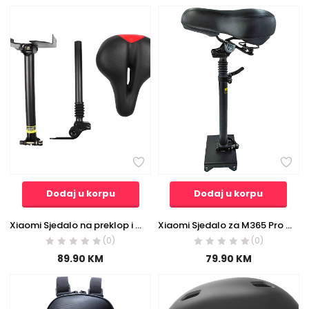
Dodaj u korpu
Dodaj u korpu
Xiaomi Sjedalo na preklop i podizanje za Xiaomi M365 el. romobil – Seat Lifting and Folding M365
Xiaomi Sjedalo za M365 Pro električni romobil – Comfort Seat Mijia M365 Pro
(0)
(0)
89.90
KM
79.90
KM