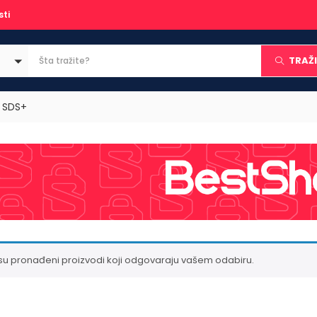
sti
TRAŽI
e SDS+
su pronađeni proizvodi koji odgovaraju vašem odabiru.