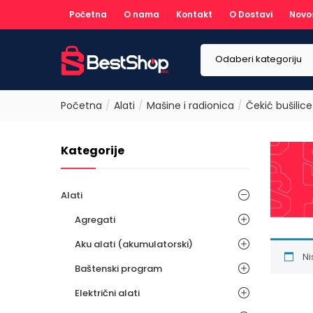
Početna
O nama
Kontakt
O Dostavi
Novo
Odaberi kategoriju
Početna
Alati
Mašine i radionica
Čekić bušilic
Kategorije
Alati
Agregati
Aku alati (akumulatorski)
Ni
Baštenski program
Električni alati