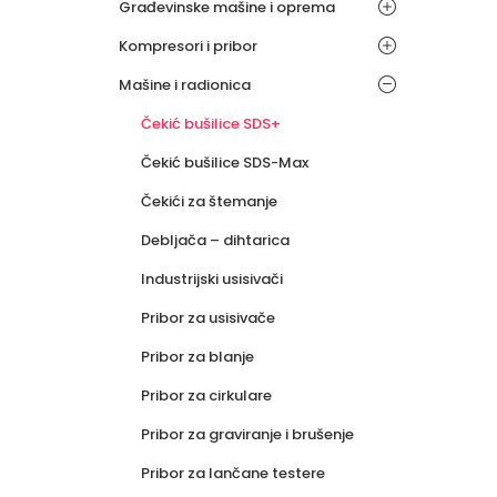
Građevinske mašine i oprema
Kompresori i pribor
Mašine i radionica
Čekić bušilice SDS+
Čekić bušilice SDS-Max
Čekići za štemanje
Debljača – dihtarica
Industrijski usisivači
Pribor za usisivače
Pribor za blanje
Pribor za cirkulare
Pribor za graviranje i brušenje
Pribor za lančane testere