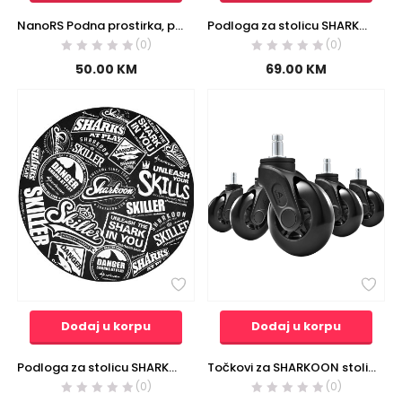
NanoRS Podna prostirka, promjer 100 cm – RS172
Podloga za stolicu SHARKOON, SKILLER SFM11 Cube
(0)
(0)
50.00
KM
69.00
KM
Dodaj u korpu
Dodaj u korpu
Podloga za stolicu SHARKOON SKILLER SFM10
Točkovi za SHARKOON stolice SKILLER, ELBRUS, SW10
(0)
(0)