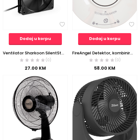
Dodaj u korpu
Dodaj u korpu
Ventilator Sharkoon SilentStorm BW120 PWM fan, 120mm
FireAngel Detektor, kombinirani, dim / toplina ( vatra ) – ST-625-INT
(0)
(0)
27.00
KM
58.00
KM