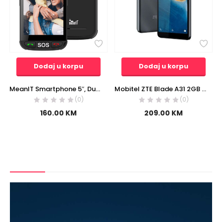
Dodaj u korpu
Dodaj u korpu
MeanIT Smartphone 5″, Dual SIM, Quad Core, RAM 2GB, 2 Mpixel – Start S5
Mobitel ZTE Blade A31 2GB 32GB Gray
(0)
(0)
160.00
KM
209.00
KM
Televizori