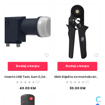
Dodaj u korpu
Dodaj u korpu
Inverto LNB Twin, šum 0,2dB, Premium, DVB-S2 ( HD – UHD ) – IDLP-TWL413-PREMU-OPN
SMA Kliješta za montažu krimp konektora – EVHF6
(0)
(0)
40.00
KM
30.00
KM