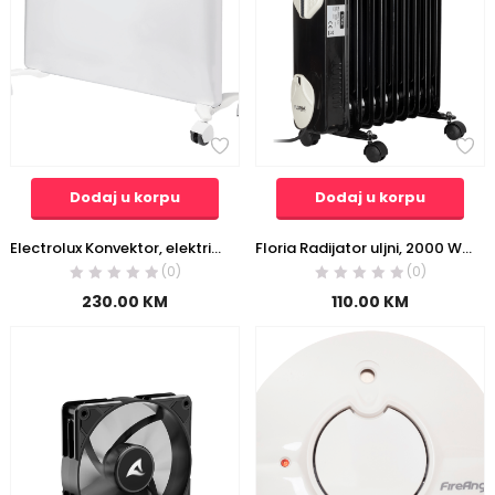
Dodaj u korpu
Dodaj u korpu
Electrolux Konvektor, električna panel grijalica, 1500W, WiFi – ECH/AG2-1500 3BE EEC
Floria Radijator uljni, 2000 W, 9 rebara – ZLN3659
(0)
(0)
230.00
KM
110.00
KM