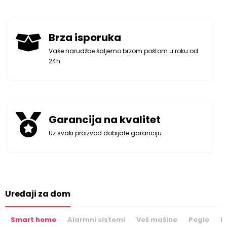
Brza isporuka
Vaše narudžbe šaljemo brzom poštom u roku od
24h
Garancija na kvalitet
Uz svaki proizvod dobijate garanciju
Uređaji za dom
Smart home
Alarmni sistemi
Veš mašine
Pegle
P