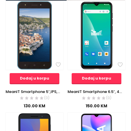
Dodaj u korpu
Dodaj u korpu
MeanIT Smartphone 5″,IPS,Dual SIM,Quad Core,2GB/16GB,2000mAh, plavi – C22
MeanIT Smartphone 6.5″, 4G Dual SIM, Helio A22, RAM 2GB, 8Mpixel – X5
(0)
(0)
130.00
KM
150.00
KM