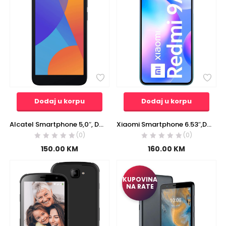
Dodaj u korpu
Dodaj u korpu
Alcatel Smartphone 5,0″, Dual SIM, Quad Core, 1.28 GHz, RAM 1GB, 5MP – ALCATEL 1 2021 1GB/16GB Black EU
Xiaomi Smartphone 6.53″,Dual SIM,Octa Core 2.0GHz,RAM 2GB,13Mpx – Redmi 9A 2GB/32GB Glacial Blue
(0)
(0)
150.00
KM
160.00
KM
KUPOVINA
NA RATE