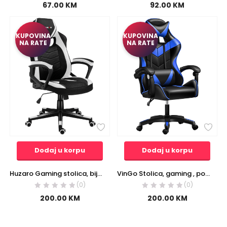
67.00
KM
92.00
KM
KUPOVINA
KUPOVINA
NA RATE
NA RATE
Dodaj u korpu
Dodaj u korpu
Huzaro Gaming stolica, bijelo / crna – Force 2.5 White Mesh
VinGo Stolica, gaming , podesiva visina – Stolica 2023-1, plava
(0)
(0)
200.00
KM
200.00
KM