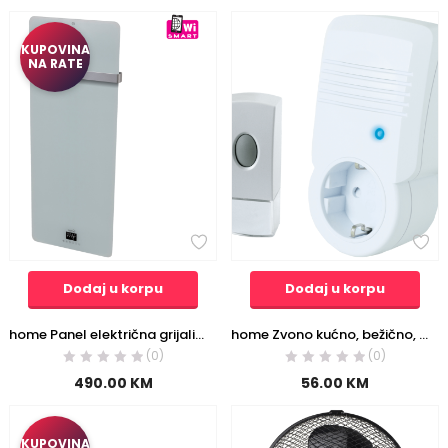
KUPOVINA
NA RATE
Dodaj u korpu
Dodaj u korpu
home Panel električna grijalica, zidna, smart, 850 W, WiFi – FKG 850 WIFI
home Zvono kućno, bežično, sa strujnom utičnicom, 8 melodija – DB 442
(0)
(0)
490.00
KM
56.00
KM
KUPOVINA