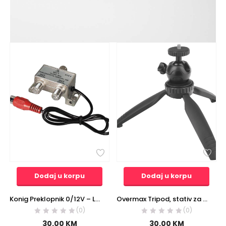
Dodaj u korpu
Dodaj u korpu
Konig Preklopnik 0/12V – LNB-1X2RCA
Overmax Tripod, stativ za projektor, digitalne kamere i foto aparate – OV-Tripod Stand Mini
(0)
(0)
30.00
KM
30.00
KM