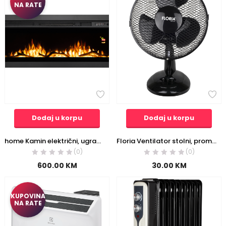
NA RATE
Dodaj u korpu
Dodaj u korpu
home Kamin električni, ugradbeni/zidni, 2000W – FKKI08
Floria Ventilator stolni, promjer 23 cm, 25 W, crni – ZLN1211
(0)
(0)
600.00
KM
30.00
KM
KUPOVINA
NA RATE