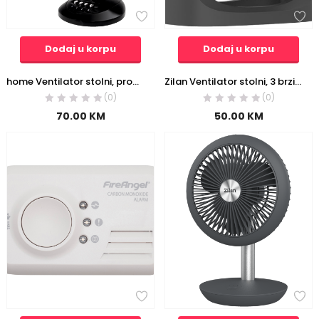
Dodaj u korpu
Dodaj u korpu
home Ventilator stolni, promjer 30 cm, 40 W – TF 32/BK
Zilan Ventilator stolni, 3 brzine rada, 35W – ZLN7095
(0)
(0)
70.00
KM
50.00
KM