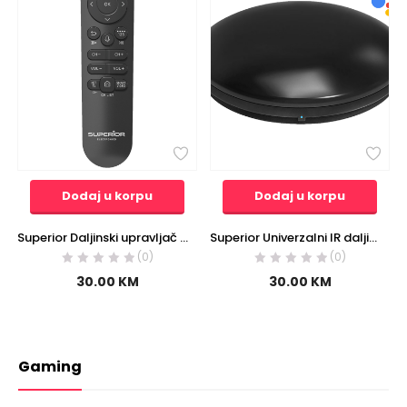
Dodaj u korpu
Dodaj u korpu
Superior Daljinski upravljač za Sam. Smart s glasovnim funkcijama, BT – RC Samsung Voice
Superior Univerzalni IR daljinski upravljač za WiFi-smartphone – Universal smartphone remote control
(0)
(0)
30.00
KM
30.00
KM
Gaming