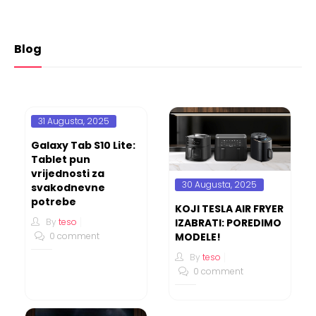
Blog
31 Augusta, 2025
Galaxy Tab S10 Lite:
Tablet pun
vrijednosti za
30 Augusta, 2025
svakodnevne
potrebe
KOJI TESLA AIR FRYER
By
teso
IZABRATI: POREDIMO
0 comment
MODELE!
By
teso
0 comment