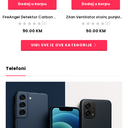
Dodaj u korpu
Dodaj u korpu
FireAngel Detektor Carbon monoxida, alarm – CO-9X-10T-FF
Zilan Ventilator stolni, punjivi, USB – ZLN4000
(0)
(0)
90.00
KM
50.00
KM
VIDI SVE IZ OVE KATEGORIJE
Telefoni