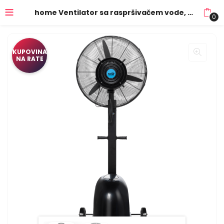
home Ventilator sa raspršivačem vode, centrifugalni, 300 W – CMF 64
0
KUPOVINA
NA RATE