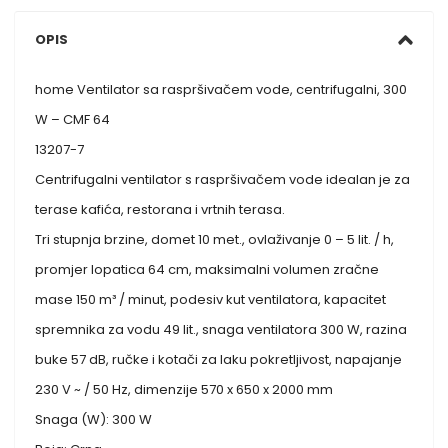
OPIS
home Ventilator sa raspršivačem vode, centrifugalni, 300
W – CMF 64
13207-7
Centrifugalni ventilator s raspršivačem vode idealan je za
terase kafića, restorana i vrtnih terasa.
Tri stupnja brzine, domet 10 met., ovlaživanje 0 – 5 lit. / h,
promjer lopatica 64 cm, maksimalni volumen zračne
mase 150 m³ / minut, podesiv kut ventilatora, kapacitet
spremnika za vodu 49 lit., snaga ventilatora 300 W, razina
buke 57 dB, ručke i kotači za laku pokretljivost, napajanje
230 V ~ / 50 Hz, dimenzije 570 x 650 x 2000 mm
Snaga (W): 300 W