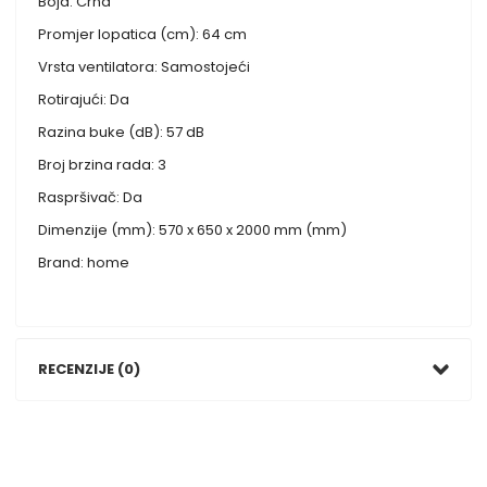
Boja: Crna
Promjer lopatica (cm): 64 cm
Vrsta ventilatora: Samostojeći
Rotirajući: Da
Razina buke (dB): 57 dB
Broj brzina rada: 3
Raspršivač: Da
Dimenzije (mm): 570 x 650 x 2000 mm (mm)
Brand: home
RECENZIJE (0)