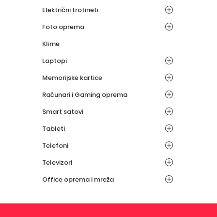
Električni trotineti
Foto oprema
Klime
Laptopi
Memorijske kartice
Računari i Gaming oprema
Smart satovi
Tableti
Telefoni
Televizori
Office oprema i mreža