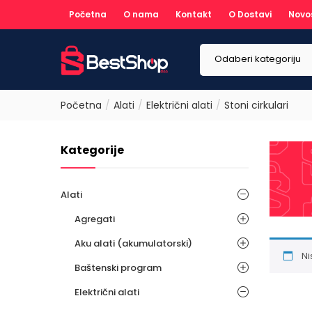
Početna
O nama
Kontakt
O Dostavi
Novo
Odaberi kategoriju
Početna
Alati
Električni alati
Stoni cirkulari
Kategorije
Alati
Agregati
Aku alati (akumulatorski)
Ni
Baštenski program
Električni alati