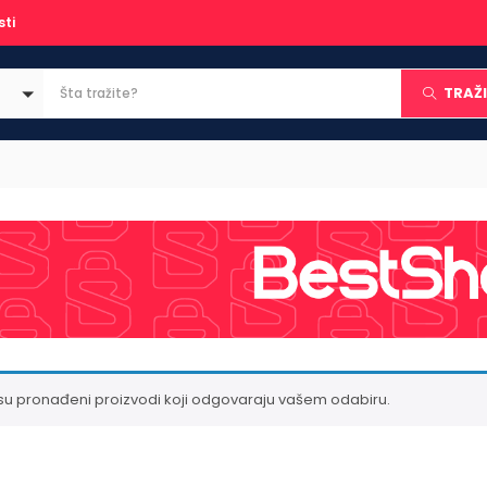
sti
TRAŽI
su pronađeni proizvodi koji odgovaraju vašem odabiru.