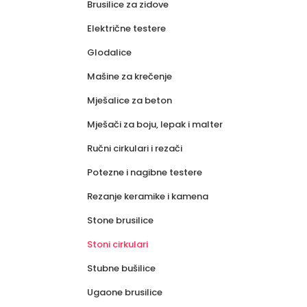
Brusilice za zidove
Električne testere
Glodalice
Mašine za krečenje
Mješalice za beton
Mješači za boju, lepak i malter
Ručni cirkulari i rezači
Potezne i nagibne testere
Rezanje keramike i kamena
Stone brusilice
Stoni cirkulari
Stubne bušilice
Ugaone brusilice