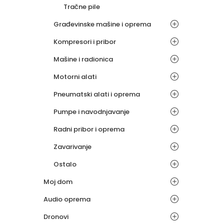
Tračne pile
Građevinske mašine i oprema
Kompresori i pribor
Mašine i radionica
Motorni alati
Pneumatski alati i oprema
Pumpe i navodnjavanje
Radni pribor i oprema
Zavarivanje
Ostalo
Moj dom
Audio oprema
Dronovi