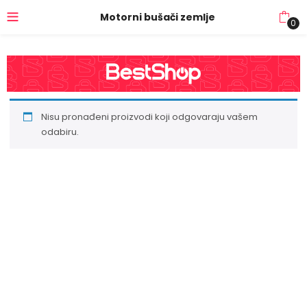
Motorni bušači zemlje
0
Nisu pronađeni proizvodi koji odgovaraju vašem
odabiru.