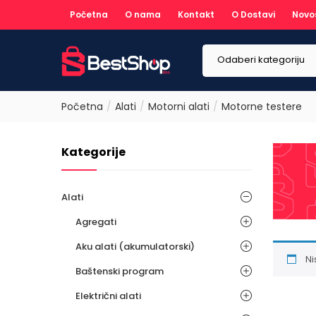
Početna
O nama
Kontakt
O Dostavi
Novo
Odaberi kategoriju
Početna
Alati
Motorni alati
Motorne testere
Kategorije
Alati
Agregati
Aku alati (akumulatorski)
Ni
Baštenski program
Električni alati