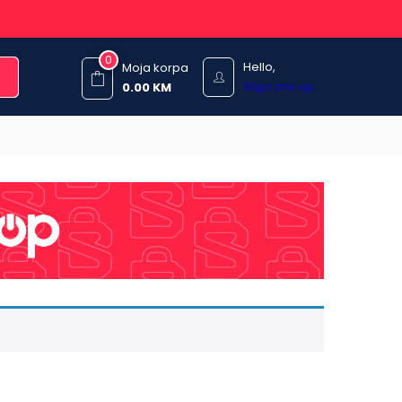
0
Hello,
Moja korpa
Sign me up
0.00
KM