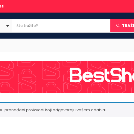
sti
TRAŽI
su pronađeni proizvodi koji odgovaraju vašem odabiru.