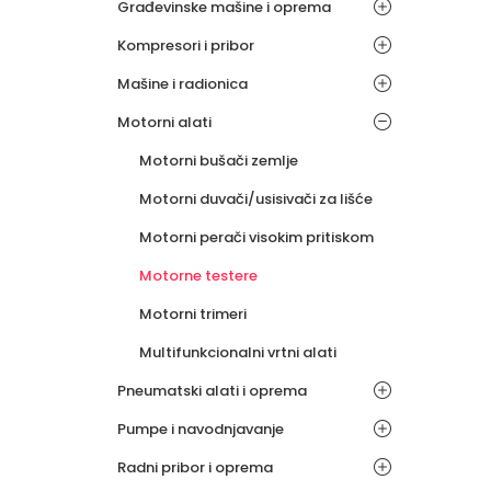
Građevinske mašine i oprema
Kompresori i pribor
Mašine i radionica
Motorni alati
Motorni bušači zemlje
Motorni duvači/usisivači za lišće
Motorni perači visokim pritiskom
Motorne testere
Motorni trimeri
Multifunkcionalni vrtni alati
Pneumatski alati i oprema
Pumpe i navodnjavanje
Radni pribor i oprema