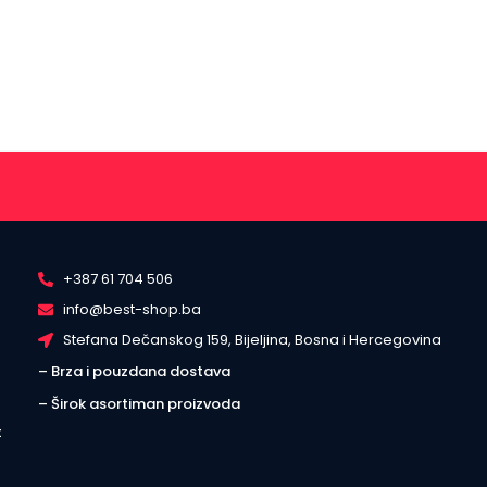
+387 61 704 506
info@best-shop.ba
Stefana Dečanskog 159, Bijeljina, Bosna i Hercegovina
– Brza i pouzdana dostava
– Širok asortiman proizvoda
t