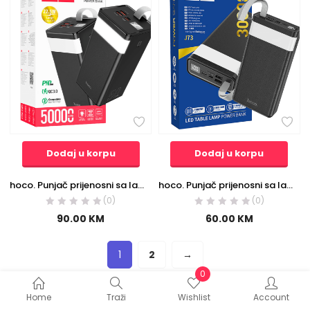
Dodaj u korpu
Dodaj u korpu
hoco. Punjač prijenosni sa lampom, 50000mAh, brzi QC/PD, 3A – J86A Powermaster
hoco. Punjač prijenosni sa lampom, Hoco j73, 30000mAh, 2A / 2A – J73 Powerful, Black
(0)
(0)
90.00
KM
60.00
KM
1
2
→
0
Home
Traži
Wishlist
Account