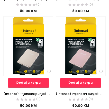
(0)
(0)
80.00
KM
80.00
KM
Dodaj u korpu
Dodaj u korpu
(Intenso) Prijenosni punjač, MagSafe, 5000mAh, bežični, Champagne – POWERBANK MW5000 Champagne
(Intenso) Prijenosni punjač, MagSafe, 5000mAh, bežični, Rose – POWERBANK MW5000 Rose
(0)
(0)
60.00
KM
60.00
KM