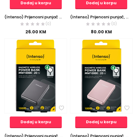
Dodaj u korpu
Dodaj u korpu
(Intenso) Prijenosni punjač za mobitele i tablete 5000mAh – POWERBANK XS5000 Rose
(Intenso) Prijenosni punjač, MagSafe, 10000mAh, bežični – POWERBANK MW10000 Champagne
(0)
(0)
26.00
KM
80.00
KM
Dodaj u korpu
Dodaj u korpu
(Intenso) Prijenosni punjač, MagSafe, 10000mAh, bežični – POWERBANK MW10000 Gray
(Intenso) Prijenosni punjač, MagSafe, 10000mAh, bežični – POWERBANK MW10000 Rose