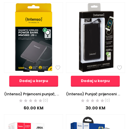
Dodaj u korpu
Dodaj u korpu
(Intenso) Prijenosni punjač, MagSafe, 5000mAh, bežični, sivi – POWERBANK MW5000 Gray
(Intenso) Punjač prijenosni za mobitele i tablete 5000mAh, slim – POWERBANK slim 5000
(0)
(0)
60.00
KM
30.00
KM