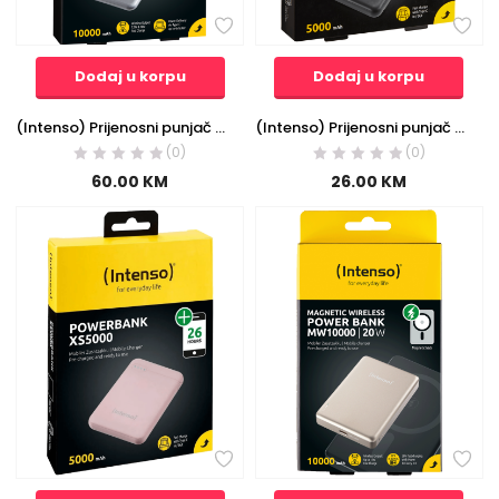
Dodaj u korpu
Dodaj u korpu
(Intenso) Prijenosni punjač za mobitele i tablete 10000mAh, bežični – POWERBANK WPD10000 silver
(Intenso) Prijenosni punjač za mobitele i tablete 5000mAh – POWERBANK XS5000 Black
(0)
(0)
60.00
KM
26.00
KM