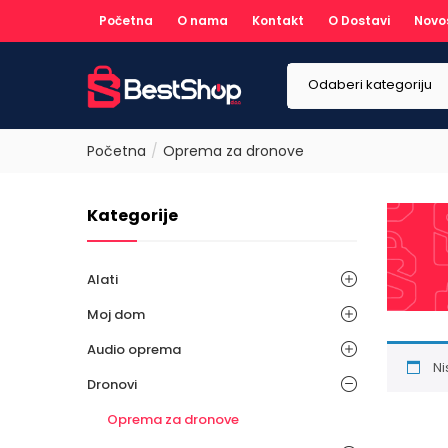
Početna
O nama
Kontakt
O Dostavi
Novo
Odaberi kategoriju
Početna
Oprema za dronove
Kategorije
Alati
Moj dom
Audio oprema
Ni
Dronovi
Oprema za dronove