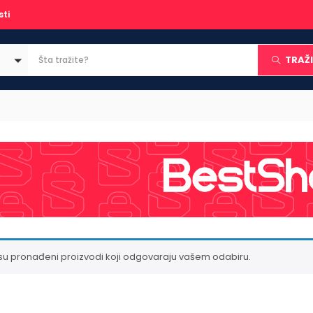
sti
TRAŽI
su pronađeni proizvodi koji odgovaraju vašem odabiru.