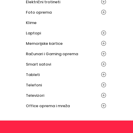
Električni trotineti
Foto oprema
Klime
Laptopi
Memorijske kartice
Računari i Gaming oprema
Smart satovi
Tableti
Telefoni
Televizori
Office oprema i mreža