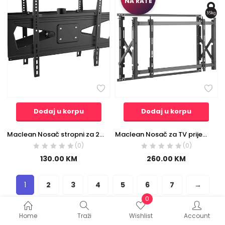
NA RATE
Dodaj u korpu
Dodaj u korpu
Maclean Nosač stropni za 2 TV-a, 23″-70″, 50kg – MC-703
Maclean Nosač za TV prijemnik, video zid, multiscreen, 46″-52″, 35kg – MC-845
(0)
(0)
130.00
KM
260.00
KM
1
2
3
4
5
6
7
→
0
Home
Traži
Wishlist
Account