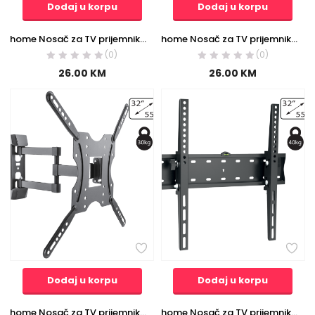
Dodaj u korpu
Dodaj u korpu
home Nosač za TV prijemnike 23″- 55″, 30 kg, zidni, full motion – LCDH 321
home Nosač za TV prijemnike 32″- 55″, 45 kg, zidni, fiksni – LCDH 081
(0)
(0)
26.00
KM
26.00
KM
Dodaj u korpu
Dodaj u korpu
home Nosač za TV prijemnike 32″-55″, 30 kg, 2D – LCDH 29
home Nosač za TV prijemnike 32″-55″, 40 kg, 2D – LCDH 18