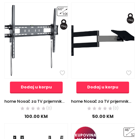
Dodaj u korpu
Dodaj u korpu
home Nosač za TV prijemnike 60″-100″, 75 kg, 1D – LCDH 30
home Nosač za TV prijemnike, 15 kg, 3D – LCDH 01/BK
(0)
(0)
100.00
KM
50.00
KM
KUPOVINA