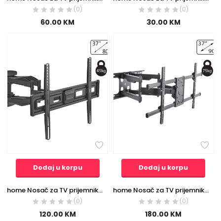
(0)
(0)
60.00
KM
30.00
KM
Dodaj u korpu
Dodaj u korpu
home Nosač za TV prijemnike 37″-80″, 45 kg, 4D – LCDH 33
home Nosač za TV prijemnike 37″-90″, 75 kg – LCDH 31
(0)
(0)
120.00
KM
180.00
KM