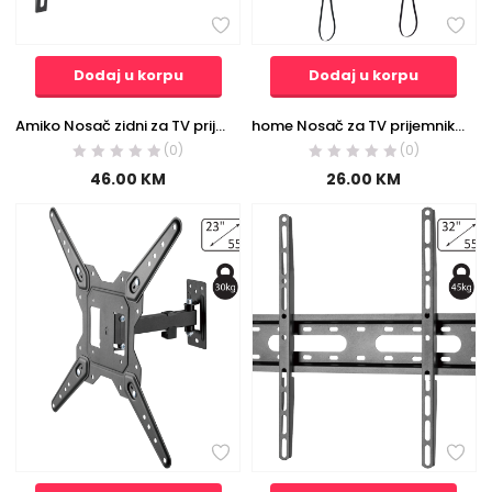
Dodaj u korpu
Dodaj u korpu
Amiko Nosač zidni za TV prijemnik 32″ – 64″, 55 kg, 2D – Wallmaster 32-64 Tilt
home Nosač za TV prijemnike 23″- 42″, 30 kg, 1D – LCDH 07
(0)
(0)
46.00
KM
26.00
KM