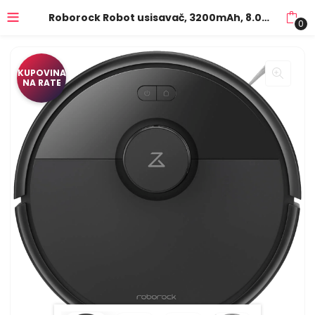
Roborock Robot usisavač, 3200mAh, 8.000 Pa – Q7BF Black
0
KUPOVINA
NA RATE