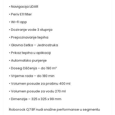
• Navigacija LiDAR
• Periv E11 filter
• Wi-Fi app
• Doziranje vode 3 stupnja
• Prepoznavanje tepiha
• Glavna četka – Jednostruka
• Prikaz tepiha u aplikaciji
• Automatsko punjenje
• Doseg čiščenja – do 190 m²
• Vrijeme rada – do 180 min
• Volumen posude za prašinu 400 ml
• Volumen posude za vodu 270 ml
• Dimenzije – 325 x 325 x 99 mm
Roborock Q7 BF nudi snažne performanse u segmentu