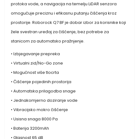
protoka vode, a navigacija na temelju LiDAR senzora
omogućuje preciznu i efikasnu putanju čišćenja kroz
prostorije. Roborock Q7 BF je dobar izbor za korisnike koji
žele svestran uređaj za čišćenje, bez potrebe za
stanicom za automatsko pražnjenje.
• Izbjegavanje prepreka
• Virtualni zid/No-Go zone
• Mogućnost više tlocrta
• Čišćenje pojedinih prostorija
• Automatska prilagodba snage
• Jednakomjerno doziranje vode
• Vibracijsko mokro čišćenje
• Usisna snaga 8000 Pa
• Baterija 3200mAh
• Glasnost 65 dB