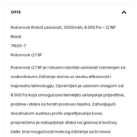
OPIS
Roborock Robot usisavač, 3200mAh, 8.000 Pa – Q7BF
Black
71620-7
Roborock Q7 BF
Roborock Q7 BF je robusni robotski usisavač namenjen za
svakodnevno čišćenje doma uz visoku efikasnost i
naprednu tehnologiju. Opremljen je usisnom snagom od
8.000 Pa koja omogućava temeljito uklanjanje prljavštine,
prašine i dlaka sa tvrdih podova i tepiha. Zahvaljujući
dvostrukom sustavu protiv zapetljavanja kose,
preprečeno je nakupljanje dlaka na glavnoj ili bočnoj
četki. Ima mogućnost mokrog čišćenja sa tri nivoa