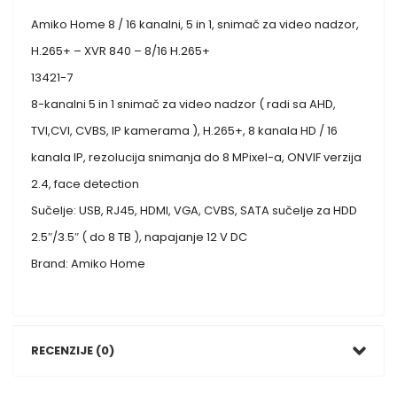
Amiko Home 8 / 16 kanalni, 5 in 1, snimač za video nadzor,
H.265+ – XVR 840 – 8/16 H.265+
13421-7
8-kanalni 5 in 1 snimač za video nadzor ( radi sa AHD,
TVI,CVI, CVBS, IP kamerama ), H.265+, 8 kanala HD / 16
kanala IP, rezolucija snimanja do 8 MPixel-a, ONVIF verzija
2.4, face detection
Sučelje: USB, RJ45, HDMI, VGA, CVBS, SATA sučelje za HDD
2.5″/3.5″ ( do 8 TB ), napajanje 12 V DC
Brand: Amiko Home
RECENZIJE (0)