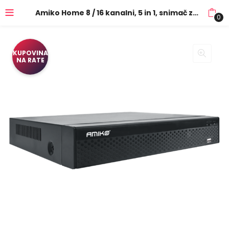
Amiko Home 8 / 16 kanalni, 5 in 1, snimač za video nadzor, H.265+ – XVR 840 – 8/16 H.265+
0
KUPOVINA
NA RATE