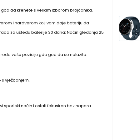
e god da krenete s velikim izborom brojčanika.
tverom i hardverom koji vam daje bateriju da
rada za uštedu baterije 30 dana: Način gledanja 25
drede vašu poziciju gde god da se nalazite.
te s vježbanjem.
 sportski način i ostati fokusiran bez napora.