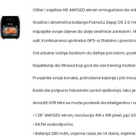
Oštar i svijetao HD AMOLED ekran omogućava da vidite
Snažna i dinamična baterija Pokreću Zepp OS 2.0 i H
napajate svoje ciljeve do dvije sedmice zaredom. 1
sati: Kontinuirana upotreba GPS-a Stabilno i preciz
Od urbane vožnje biciklom do šetnje prirodom, podrš
Najaktivniji dio fitnesa Koji god da vas trening motivir
Provjerite svoje korake, potrošene kalorije i još mnog
Kada ste potpuno fokusirani usred vježbanja, lako je z
Amazfit GTR Mini se može podesiti da inteligentno i 
• 1.28″ AMOLED ekran, rezolucija 416 x 416 pixel, ppi 32
• 5ATM vodootporno
• Baterija 280 mAh, vrijeme rada do 14 dana, vrijeme