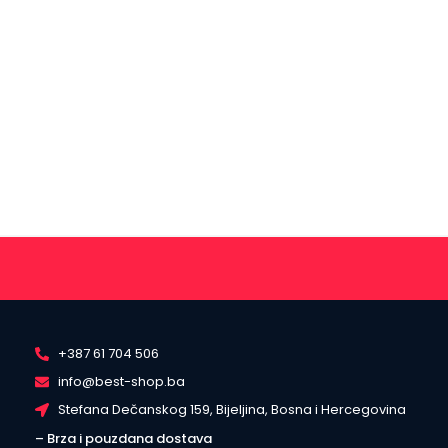
+387 61 704 506
info@best-shop.ba
Stefana Dečanskog 159, Bijeljina, Bosna i Hercegovina
– Brza i pouzdana dostava