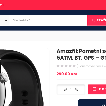
sti
TRAŽI
Amazfit Pametni s
5ATM, BT, GPS – GT
(
0
customer review
250.00
KM
DO
KU