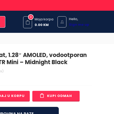
0
Hello,
Moja korpa
Sign me up
0.00
KM
at, 1.28″ AMOLED, vodootporan
R Mini – Midnight Black
s)
DAJ U KORPU
KUPI ODMAH
POVINA NA RATE