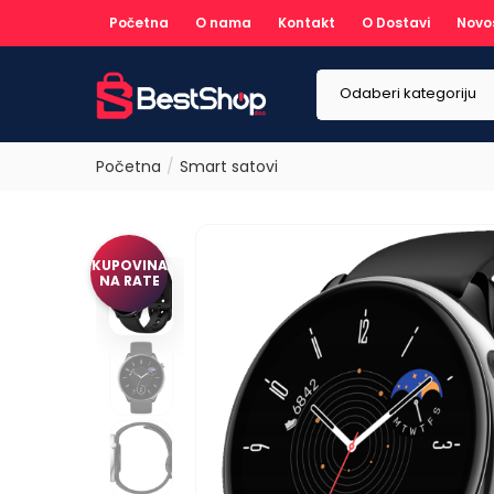
Početna
O nama
Kontakt
O Dostavi
Novo
Odaberi kategoriju
Početna
Smart satovi
KUPOVINA
NA RATE