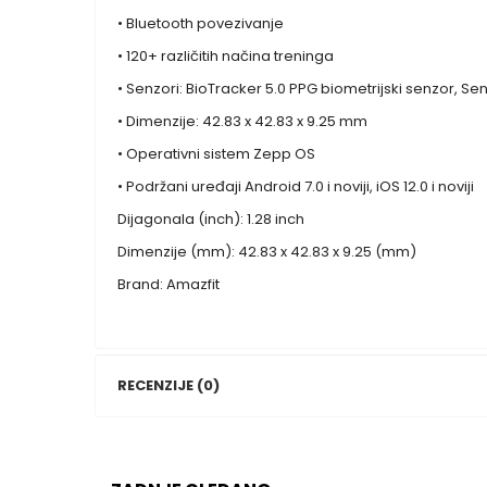
• Bluetooth povezivanje
• 120+ različitih načina treninga
• Senzori: BioTracker 5.0 PPG biometrijski senzor, S
• Dimenzije: 42.83 x 42.83 x 9.25 mm
• Operativni sistem Zepp OS
• Podržani uređaji Android 7.0 i noviji, iOS 12.0 i noviji
Dijagonala (inch): 1.28 inch
Dimenzije (mm): 42.83 x 42.83 x 9.25 (mm)
Brand: Amazfit
RECENZIJE (0)