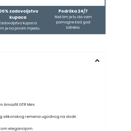
00% zadovoljstvo
Podrška 24/7
kupaca
Naš tim je tu da vam
pomogne kad god
Zadovoljstvo kupaca
zatreba.
m je na prvom mjestu.
im Amazfit GTR Mini.
ekog silikonskog remena ugodnog na dodir.
ičkom elegancijom.