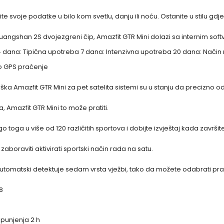
 svoje podatke u bilo kom svetlu, danju ili noću. Ostanite u stilu gdj
uangshan 2S dvojezgreni čip, Amazfit GTR Mini dolazi sa internim sof
4 dana: Tipična upotreba 7 dana: Intenzivna upotreba 20 dana: Način 
no GPS praćenje
ka Amazfit GTR Mini za pet satelita sistemi su u stanju da precizno o
a, Amazfit GTR Mini to može pratiti.
o toga u više od 120 različitih sportova i dobijte izvještaj kada završi
aboraviti aktivirati sportski način rada na satu.
automatski detektuje sedam vrsta vježbi, tako da možete odabrati pravi
8
 punjenja 2 h