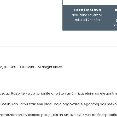
Brza Dostava
1
Narudžbe šaljemo u
roku od 24-48h.
na
, BT, GPS – GTR Mini – Midnight Black
ati. Razbijte kalup i prigrlite ono što vas čini izuzetnim sa elegantn
ući čelik, kao i crnu staklenu ploču koja odgovara elegantnoj boji m
 premazom protiv otisaka prstiju, ekran Amazfit GTR Mini odiše hipnot