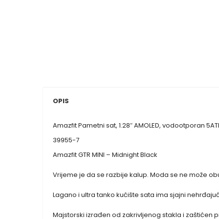
OPIS
Amazfit Pametni sat, 1.28″ AMOLED, vodootporan 5ATM
39955-7
Amazfit GTR MINI – Midnight Black
Vrijeme je da se razbije kalup. Moda se ne može obuzd
Lagano i ultra tanko kućište sata ima sjajni nehrđaj
Majstorski izrađen od zakrivljenog stakla i zaštićen