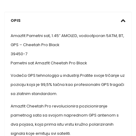
OPIS
Amazfit Pametni sat, 1.45″ AMOLED, vodootporan 5ATM, BT,
GPS – Cheetah Pro Black
39450-7
Pametni sat Amazfit Cheetah Pro Black
Vodeća GPS tehnologija u industriji.Pratite svoje trčanje uz
poziciju koja je 99,5% tačna kao profesionalni GPS tragači
sa zlatnim standardom.
Amazfit Cheetah Pro revolucionira pozicioniranje
pametnog sata sa svojom naprednom GPS antenom s
dva pojasa, koja prima istu vrstu kružno polariziranih
signala koje emituju svi sateliti.