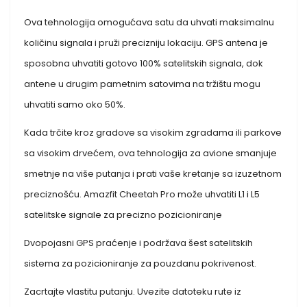
Ova tehnologija omogućava satu da uhvati maksimalnu
količinu signala i pruži precizniju lokaciju. GPS antena je
sposobna uhvatiti gotovo 100% satelitskih signala, dok
antene u drugim pametnim satovima na tržištu mogu
uhvatiti samo oko 50%.
Kada trčite kroz gradove sa visokim zgradama ili parkove
sa visokim drvećem, ova tehnologija za avione smanjuje
smetnje na više putanja i prati vaše kretanje sa izuzetnom
preciznošću. Amazfit Cheetah Pro može uhvatiti L1 i L5
satelitske signale za precizno pozicioniranje
Dvopojasni GPS praćenje i podržava šest satelitskih
sistema za pozicioniranje za pouzdanu pokrivenost.
Zacrtajte vlastitu putanju. Uvezite datoteku rute iz