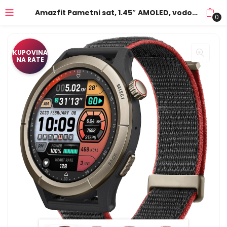
Amazfit Pametni sat, 1.45″ AMOLED, vodootporan 5ATM, BT, GPS – Cheetah Pro Black
0
KUPOVINA
NA RATE