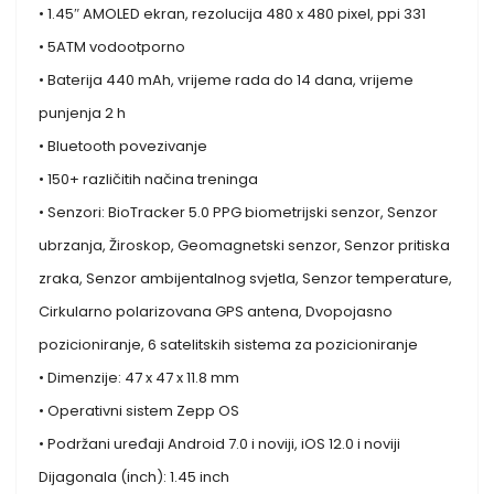
• 1.45″ AMOLED ekran, rezolucija 480 x 480 pixel, ppi 331
• 5ATM vodootporno
• Baterija 440 mAh, vrijeme rada do 14 dana, vrijeme
punjenja 2 h
• Bluetooth povezivanje
• 150+ različitih načina treninga
• Senzori: BioTracker 5.0 PPG biometrijski senzor, Senzor
ubrzanja, Žiroskop, Geomagnetski senzor, Senzor pritiska
zraka, Senzor ambijentalnog svjetla, Senzor temperature,
Cirkularno polarizovana GPS antena, Dvopojasno
pozicioniranje, 6 satelitskih sistema za pozicioniranje
• Dimenzije: 47 x 47 x 11.8 mm
• Operativni sistem Zepp OS
• Podržani uređaji Android 7.0 i noviji, iOS 12.0 i noviji
Dijagonala (inch): 1.45 inch