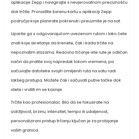
aplikacije Zepp i navigirajte s nevjerovatnom preciznošću
dok trčite. Pronađite šarenu kartu u aplikaciji Zepp
područja koje planirate pokrenuti i preuzmite je na sat.
Uparite ga s odgovarajućom uvezenom rutom i lako ćete
znati koje skretanje da krenete, čak i kada trčite na
nepoznatim stazama. Redovno trčanje iste rute je odličan
način da pratite svoj napredak tokom vremena, pa
sačuvajte datoteke svojih omiljenih ruta na satu radi
lakšeg pristupa. Možete čak i sačuvati putne tačke dok
idete i vratiti im se kasnije.
Trčite kao profesionalac. Bilo da se fokusirate na
izdržljivost, brzinu, intenzitet, tempo ili udaljenost,
personalizirani pristup trčanju ključan je za probijanje
vaših granica.