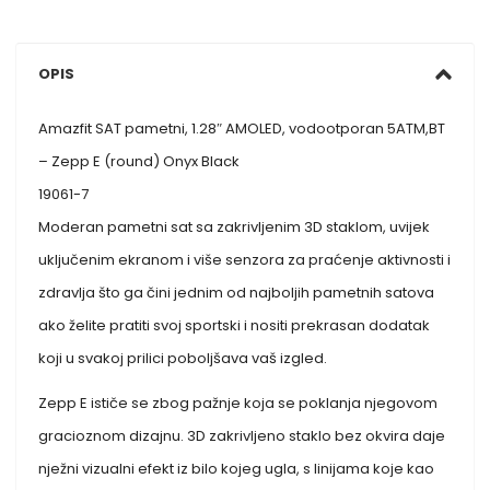
OPIS
Amazfit SAT pametni, 1.28″ AMOLED, vodootporan 5ATM,BT
– Zepp E (round) Onyx Black
19061-7
Moderan pametni sat sa zakrivljenim 3D staklom, uvijek
uključenim ekranom i više senzora za praćenje aktivnosti i
zdravlja što ga čini jednim od najboljih pametnih satova
ako želite pratiti svoj sportski i nositi prekrasan dodatak
koji u svakoj prilici poboljšava vaš izgled.
Zepp E ističe se zbog pažnje koja se poklanja njegovom
gracioznom dizajnu. 3D zakrivljeno staklo bez okvira daje
nježni vizualni efekt iz bilo kojeg ugla, s linijama koje kao