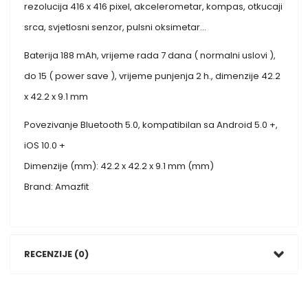
rezolucija 416 x 416 pixel, akcelerometar, kompas, otkucaji
srca, svjetlosni senzor, pulsni oksimetar…
Baterija 188 mAh, vrijeme rada 7 dana ( normalni uslovi ),
do 15 ( power save ), vrijeme punjenja 2 h., dimenzije 42.2
x 42.2 x 9.1 mm
Povezivanje Bluetooth 5.0, kompatibilan sa Android 5.0 +,
iOS 10.0 +
Dimenzije (mm): 42.2 x 42.2 x 9.1 mm (mm)
Brand: Amazfit
RECENZIJE (0)