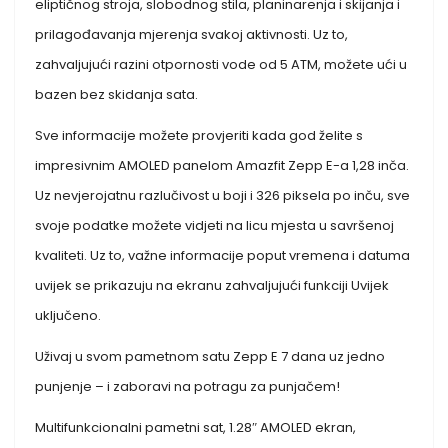
eliptičnog stroja, slobodnog stila, planinarenja i skijanja i
prilagođavanja mjerenja svakoj aktivnosti. Uz to,
zahvaljujući razini otpornosti vode od 5 ATM, možete ući u
bazen bez skidanja sata.
Sve informacije možete provjeriti kada god želite s
impresivnim AMOLED panelom Amazfit Zepp E-a 1,28 inča.
Uz nevjerojatnu razlučivost u boji i 326 piksela po inču, sve
svoje podatke možete vidjeti na licu mjesta u savršenoj
kvaliteti. Uz to, važne informacije poput vremena i datuma
uvijek se prikazuju na ekranu zahvaljujući funkciji Uvijek
uključeno.
Uživaj u svom pametnom satu Zepp E 7 dana uz jedno
punjenje – i zaboravi na potragu za punjačem!
Multifunkcionalni pametni sat, 1.28″ AMOLED ekran,