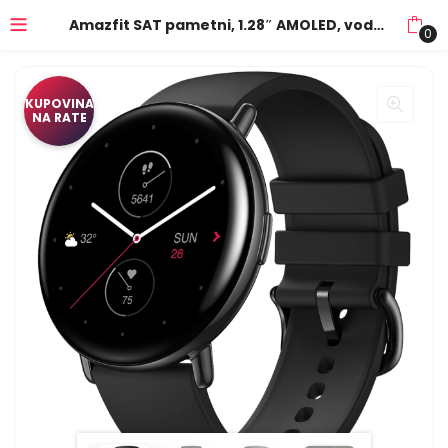
Amazfit SAT pametni, 1.28″ AMOLED, vodootporan 5ATM,BT – Zepp E (round) Onyx Black
0
KUPOVINA
NA RATE