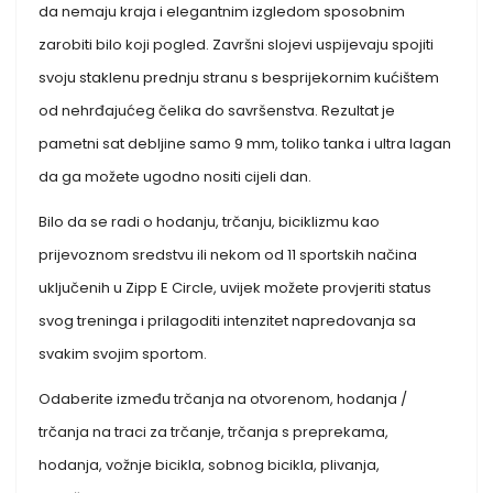
da nemaju kraja i elegantnim izgledom sposobnim
zarobiti bilo koji pogled. Završni slojevi uspijevaju spojiti
svoju staklenu prednju stranu s besprijekornim kućištem
od nehrđajućeg čelika do savršenstva. Rezultat je
pametni sat debljine samo 9 mm, toliko tanka i ultra lagan
da ga možete ugodno nositi cijeli dan.
Bilo da se radi o hodanju, trčanju, biciklizmu kao
prijevoznom sredstvu ili nekom od 11 sportskih načina
uključenih u Zipp E Circle, uvijek možete provjeriti status
svog treninga i prilagoditi intenzitet napredovanja sa
svakim svojim sportom.
Odaberite između trčanja na otvorenom, hodanja /
trčanja na traci za trčanje, trčanja s preprekama,
hodanja, vožnje bicikla, sobnog bicikla, plivanja,