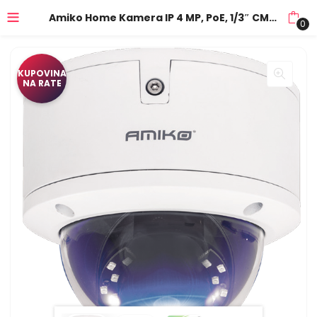
Amiko Home Kamera IP 4 MP, PoE, 1/3″ CMOS, HD Lens 2,8 – 12mm – DH20P400MF
0
KUPOVINA
NA RATE