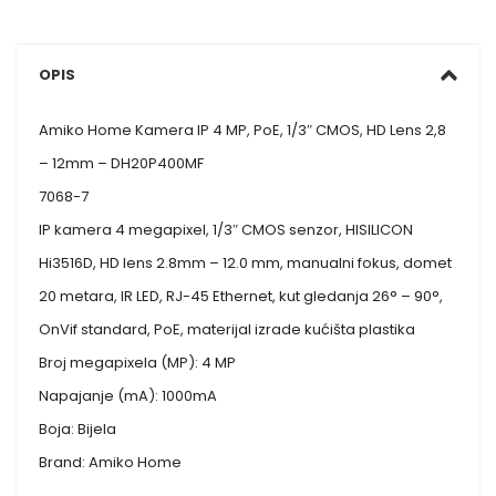
OPIS
Amiko Home Kamera IP 4 MP, PoE, 1/3″ CMOS, HD Lens 2,8
– 12mm – DH20P400MF
7068-7
IP kamera 4 megapixel, 1/3″ CMOS senzor, HISILICON
Hi3516D, HD lens 2.8mm – 12.0 mm, manualni fokus, domet
20 metara, IR LED, RJ-45 Ethernet, kut gledanja 26° – 90°,
OnVif standard, PoE, materijal izrade kućišta plastika
Broj megapixela (MP): 4 MP
Napajanje (mA): 1000mA
Boja: Bijela
Brand: Amiko Home