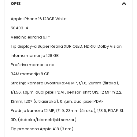
OPIS
Apple iPhone 16 128GB White
58403-4
Veličina ekrana 6.1 ”
Tip display-a Super Retina XDR OLED, HDR10, Dolby Vision
Interna memorija 128 GB
Proširiva memorija ne
RAM memorija 8 GB
Stražnja kamera Dvostruka:48 MP, f/1.6, 26mm (široka),
1/1.56, 1.0µm, dual pixel PDAF, sensor-shift OIS; 12 MP, f/2.2,
13mm, 120° (ultraširoka), 0.7µm, dual pixel PDAF
Prednja kamera 12 MP, f/1.9, 23mm (široka), 1/3.6, PDAF; SL
3D, (duboka/biometrijski senzor)
Tip procesora Apple A18 (3 nm)