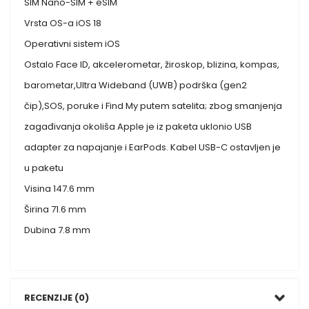
SIM Nano-SIM + eSIM
Vrsta OS-a iOS 18
Operativni sistem iOS
Ostalo Face ID, akcelerometar, žiroskop, blizina, kompas,
barometar,Ultra Wideband (UWB) podrška (gen2
čip),SOS, poruke i Find My putem satelita; zbog smanjenja
zagađivanja okoliša Apple je iz paketa uklonio USB
adapter za napajanje i EarPods. Kabel USB-C ostavljen je
u paketu
Visina 147.6 mm
Širina 71.6 mm
Dubina 7.8 mm
RECENZIJE (0)