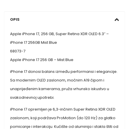
OPIS
Apple iPhone 17, 256 GB, Super Retina XDR OLED 6.3″ –
iPhone 17 256GB Mist Blue
68073-7
Apple iPhone 17 256 GB – Mist Blue
iPhone 17 donosi balans između performansi i elegancije.
Sa modernim OLED zaslonom, moćnim A19 čipom i
unaprijeđenim kamerama, pruža vrhunsko iskustvo u
svakodnevnoj upotrebi.
iPhone 17 opremljen je 6,3-inčnim Super Retina XDR OLED
zaslonom, koji podržava ProMotion (do 120 Hz) za glatko
pomicanje i interakciju. Kućište od aluminija i stakla štiti od