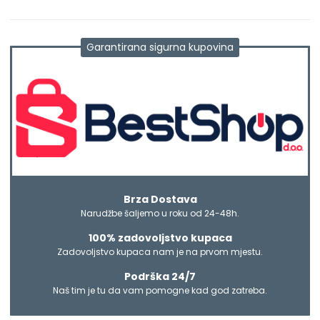
Garantirana sigurna kupovina
Brza Dostava
Narudžbe šaljemo u roku od 24-48h.
100% zadovoljstvo kupaca
Zadovoljstvo kupaca nam je na prvom mjestu.
Podrška 24/7
Naš tim je tu da vam pomogne kad god zatreba.