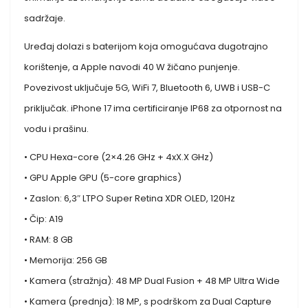
sadržaje.
Uređaj dolazi s baterijom koja omogućava dugotrajno
korištenje, a Apple navodi 40 W žičano punjenje.
Povezivost uključuje 5G, WiFi 7, Bluetooth 6, UWB i USB-C
priključak. iPhone 17 ima certificiranje IP68 za otpornost na
vodu i prašinu.
• CPU Hexa-core (2×4.26 GHz + 4xX.X GHz)
• GPU Apple GPU (5-core graphics)
• Zaslon: 6,3″ LTPO Super Retina XDR OLED, 120Hz
• Čip: A19
• RAM: 8 GB
• Memorija: 256 GB
• Kamera (stražnja): 48 MP Dual Fusion + 48 MP Ultra Wide
• Kamera (prednja): 18 MP, s podrškom za Dual Capture