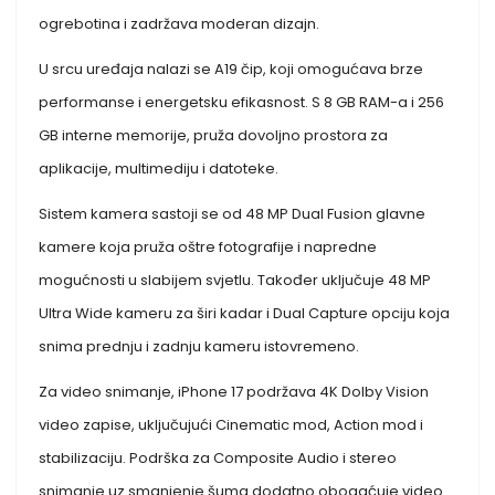
ogrebotina i zadržava moderan dizajn.
U srcu uređaja nalazi se A19 čip, koji omogućava brze
performanse i energetsku efikasnost. S 8 GB RAM-a i 256
GB interne memorije, pruža dovoljno prostora za
aplikacije, multimediju i datoteke.
Sistem kamera sastoji se od 48 MP Dual Fusion glavne
kamere koja pruža oštre fotografije i napredne
mogućnosti u slabijem svjetlu. Također uključuje 48 MP
Ultra Wide kameru za širi kadar i Dual Capture opciju koja
snima prednju i zadnju kameru istovremeno.
Za video snimanje, iPhone 17 podržava 4K Dolby Vision
video zapise, uključujući Cinematic mod, Action mod i
stabilizaciju. Podrška za Composite Audio i stereo
snimanje uz smanjenje šuma dodatno obogaćuje video