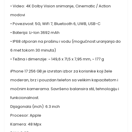
• Video: 4K Dolby Vision snimanje, Cinematic / Action
modovi
• Povezivost: 5G, WiFi 7, Bluetooth 6, UWB, USB-C
• Baterija: Li-Ion 3692 mAh
• IP68 otporan na prašinu i vodu (mogućnost uranjanja do
6 met tokom 30 minuta)
• Težina i dimenzije: ~ 149,6 x 71,5 x 7,95 mm, ~ 177 g
iPhone 17 256 GB je izvrstan izbor za korisnike koji žele
moderan, brz i pouzdan telefon sa velikim kapacitetom i
moćnim kamerama. Savršeno balansira stil, tehnologiju i
funkcionalnost.
Dijagonala (inch): 6.3 inch
Procesor: Apple
Kamera: 48 Mpx