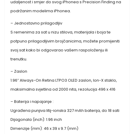
udaljenost i smjer do svog iPhonea s Precision Finding na
podržanim modelima iPhonea.
– Jednostavno prilagodljiv
S remenima za sat u nizu stilova, materijala i boja te
potpuno prilagodljivim brojčanicima, možete promijeniti
svoj sat kako bi odgovarao vašem raspoloženju ili
trenutku.
– Zaslon
1.96″ Always-On Retina LTPO3 OLED zaslon, Ion-X staklo,
maksimalna svjetlina od 2000 nita, rezolucija 496 x 416
– Baterija i napajanje :
Ugrađena punjiva litij-ionska 327 mAh baterija, do 18 sati
Dijagonala (inch): 1.96 inch
Dimenzije (mm): 46 x 39 x 9.7 (mm)