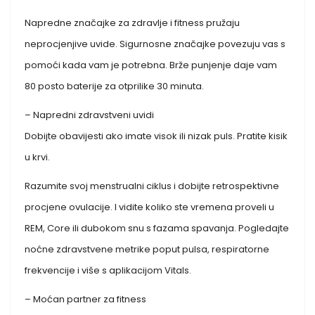
Napredne značajke za zdravlje i fitness pružaju
neprocjenjive uvide. Sigurnosne značajke povezuju vas s
pomoći kada vam je potrebna. Brže punjenje daje vam
80 posto baterije za otprilike 30 minuta.
– Napredni zdravstveni uvidi
Dobijte obavijesti ako imate visok ili nizak puls. Pratite kisik
u krvi.
Razumite svoj menstrualni ciklus i dobijte retrospektivne
procjene ovulacije. I vidite koliko ste vremena proveli u
REM, Core ili dubokom snu s fazama spavanja. Pogledajte
noćne zdravstvene metrike poput pulsa, respiratorne
frekvencije i više s aplikacijom Vitals.
– Moćan partner za fitness