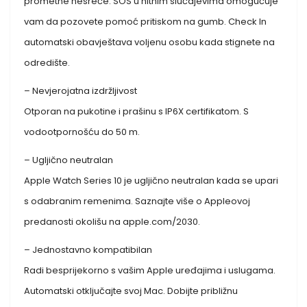
prometne nesreće. SOS u hitnim slučajevima omogućuje
vam da pozovete pomoć pritiskom na gumb. Check In
automatski obavještava voljenu osobu kada stignete na
odredište.
– Nevjerojatna izdržljivost
Otporan na pukotine i prašinu s IP6X certifikatom. S
vodootpornošću do 50 m.
– Ugljično neutralan
Apple Watch Series 10 je ugljično neutralan kada se upari
s odabranim remenima. Saznajte više o Appleovoj
predanosti okolišu na apple.com/2030.
– Jednostavno kompatibilan
Radi besprijekorno s vašim Apple uređajima i uslugama.
Automatski otključajte svoj Mac. Dobijte približnu