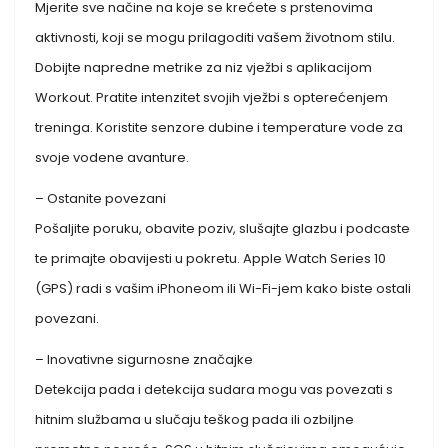
Mjerite sve načine na koje se krećete s prstenovima
aktivnosti, koji se mogu prilagoditi vašem životnom stilu.
Dobijte napredne metrike za niz vježbi s aplikacijom
Workout. Pratite intenzitet svojih vježbi s opterećenjem
treninga. Koristite senzore dubine i temperature vode za
svoje vodene avanture.
– Ostanite povezani
Pošaljite poruku, obavite poziv, slušajte glazbu i podcaste
te primajte obavijesti u pokretu. Apple Watch Series 10
(GPS) radi s vašim iPhoneom ili Wi-Fi-jem kako biste ostali
povezani.
– Inovativne sigurnosne značajke
Detekcija pada i detekcija sudara mogu vas povezati s
hitnim službama u slučaju teškog pada ili ozbiljne