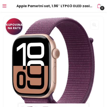
Apple Pametni sat, 1.96″ LTPO3 OLED zaslon, vodootporan BT, WiFi – Watch Series 10 GPS 46mm Rose Gold
0
KUPOVINA
NA RATE