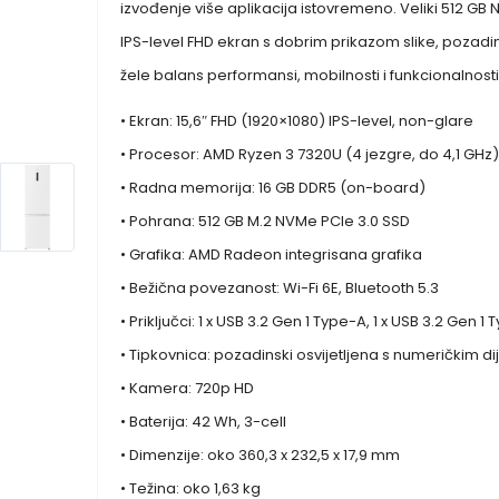
izvođenje više aplikacija istovremeno. Veliki 512 GB
IPS-level FHD ekran s dobrim prikazom slike, pozadin
žele balans performansi, mobilnosti i funkcionalnos
• Ekran: 15,6″ FHD (1920×1080) IPS-level, non-glare
• Procesor: AMD Ryzen 3 7320U (4 jezgre, do 4,1 GHz)
• Radna memorija: 16 GB DDR5 (on-board)
• Pohrana: 512 GB M.2 NVMe PCIe 3.0 SSD
• Grafika: AMD Radeon integrisana grafika
• Bežična povezanost: Wi-Fi 6E, Bluetooth 5.3
• Priključci: 1 x USB 3.2 Gen 1 Type-A, 1 x USB 3.2 Gen 1 
• Tipkovnica: pozadinski osvijetljena s numeričkim d
• Kamera: 720p HD
• Baterija: 42 Wh, 3-cell
• Dimenzije: oko 360,3 x 232,5 x 17,9 mm
• Težina: oko 1,63 kg