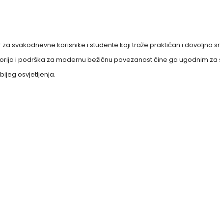
a svakodnevne korisnike i studente koji traže praktičan i dovoljno s
orija i podrška za modernu bežičnu povezanost čine ga ugodnim za 
ijeg osvjetljenja.