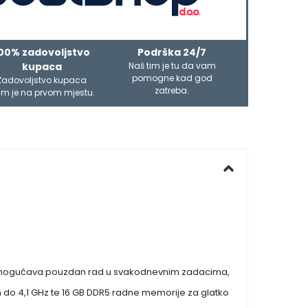
00% zadovoljstvo
Podrška 24/7
kupaca
Naš tim je tu da vam
pomogne kad god
Zadovoljstvo kupaca
zatreba.
m je na prvom mjestu.
m omogućava pouzdan rad u svakodnevnim zadacima,
m do 4,1 GHz te 16 GB DDR5 radne memorije za glatko