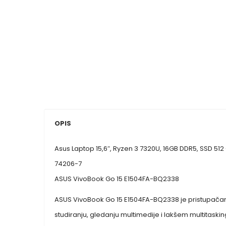
OPIS
Asus Laptop 15,6″, Ryzen 3 7320U, 16GB DDR5, SSD 5
74206-7
ASUS VivoBook Go 15 E1504FA-BQ2338
ASUS VivoBook Go 15 E1504FA-BQ2338 je pristupača
studiranju, gledanju multimedije i lakšem multitask