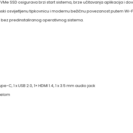
 NVMe SSD osigurava brzi start sistema, brze učitavanja aplikacija i 
ski osvijetljenu tipkovnicu i modernu bežičnu povezanost putem Wi-Fi 6
ti bez predinstaliranog operativnog sistema.
Type-C, 1 x USB 2.0, 1× HDMI 1.4, 1 x 3.5 mm audio jack
ijelom