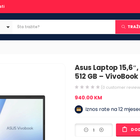
sti
TRAŽI
Asus Laptop 15,6″,
512 GB – VivoBoo
(
0
customer review
940.00
KM
Iznos rate na 12 mjesec
DO