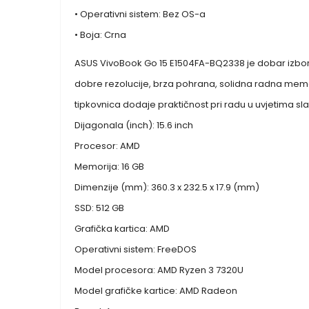
• Operativni sistem: Bez OS-a
• Boja: Crna
ASUS VivoBook Go 15 E1504FA-BQ2338 je dobar izbor z
dobre rezolucije, brza pohrana, solidna radna mem
tipkovnica dodaje praktičnost pri radu u uvjetima slab
Dijagonala (inch): 15.6 inch
Procesor: AMD
Memorija: 16 GB
Dimenzije (mm): 360.3 x 232.5 x 17.9 (mm)
SSD: 512 GB
Grafička kartica: AMD
Operativni sistem: FreeDOS
Model procesora: AMD Ryzen 3 7320U
Model grafičke kartice: AMD Radeon