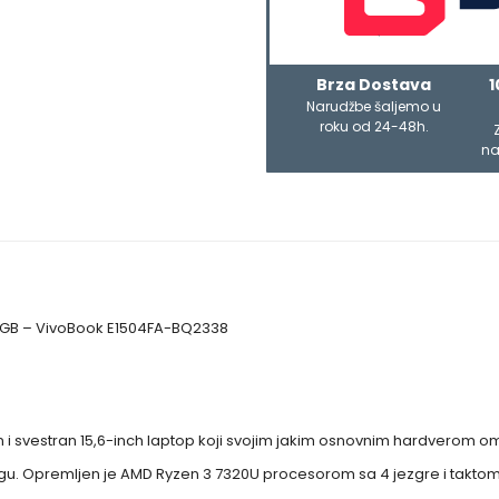
Brza Dostava
1
Narudžbe šaljemo u
roku od 24-48h.
na
12 GB – VivoBook E1504FA-BQ2338
n i svestran 15,6-inch laptop koji svojim jakim osnovnim hardvero
ingu. Opremljen je AMD Ryzen 3 7320U procesorom sa 4 jezgre i takto