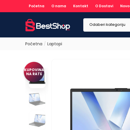
Početna
O nama
Kontakt
O Dostavi
Novo
Odaberi kategoriju
Početna
Laptopi
KUPOVINA
NA RATE