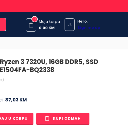
0
Hello,
Moja korpa
Sign me up
0.00
KM
 Ryzen 3 7320U, 16GB DDR5, SSD
k E1504FA-BQ2338
s)
i:
87,03 KM
DAJ U KORPU
KUPI ODMAH