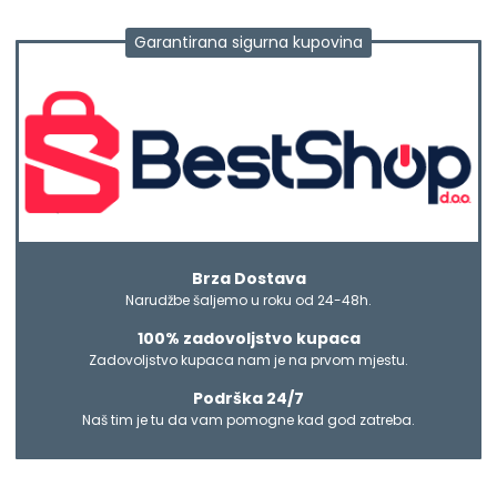
Garantirana sigurna kupovina
Brza Dostava
Narudžbe šaljemo u roku od 24-48h.
100% zadovoljstvo kupaca
Zadovoljstvo kupaca nam je na prvom mjestu.
Podrška 24/7
Naš tim je tu da vam pomogne kad god zatreba.