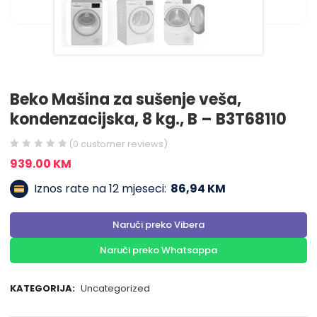
Beko Mašina za sušenje veša,
kondenzacijska, 8 kg., B – B3T68110
(
0
customer reviews)
939.00
KM
Iznos rate na 12 mjeseci:
86,94 KM
Naruči preko Vibera
Naruči preko Whatsappa
KATEGORIJA:
Uncategorized