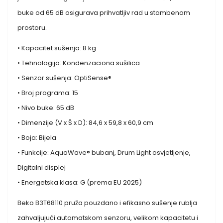
buke od 65 dB osigurava prihvatljiv rad u stambenom
prostoru.
• Kapacitet sušenja: 8 kg
• Tehnologija: Kondenzaciona sušilica
• Senzor sušenja: OptiSense®
• Broj programa: 15
• Nivo buke: 65 dB
• Dimenzije (V x Š x D): 84,6 x 59,8 x 60,9 cm
• Boja: Bijela
• Funkcije: AquaWave® bubanj, Drum Light osvjetljenje,
Digitalni displej
• Energetska klasa: G (prema EU 2025)
Beko B3T68110 pruža pouzdano i efikasno sušenje rublja
zahvaljujući automatskom senzoru, velikom kapacitetu i