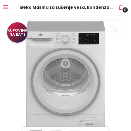
Beko Mašina za sušenje veša, kondenzacijska, 8 kg., B – B3T68110
0
KUPOVINA
NA RATE