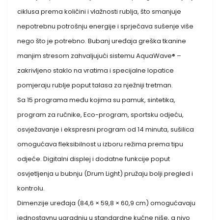
ciklusa prema količini i vlažnosti rublja, što smanjuje
nepotrebnu potrošnju energije i sprječava sušenje više
nego što je potrebno. Bubanj uređaja greška tkanine
manjim stresom zahvaljujući sistemu AquaWave® –
zakrivljeno staklo na vratima i specijalne lopatice
pomjeraju rublje poput talasa za nježniji tretman.
Sa 15 programa među kojima su pamuk, sintetika,
program za ručnike, Eco-program, sportsku odjeću,
osvježavanje i ekspresni program od 14 minuta, sušilica
omogućava fleksibilnost u izboru režima prema tipu
odjeće. Digitalni displej i dodatne funkcije poput
osvjetljenja u bubnju (Drum Light) pružaju bolji pregled i
kontrolu.
Dimenzije uređaja (84,6 × 59,8 × 60,9 cm) omogućavaju
jednostavnu ugradnju u standardne kućne niše, a nivo