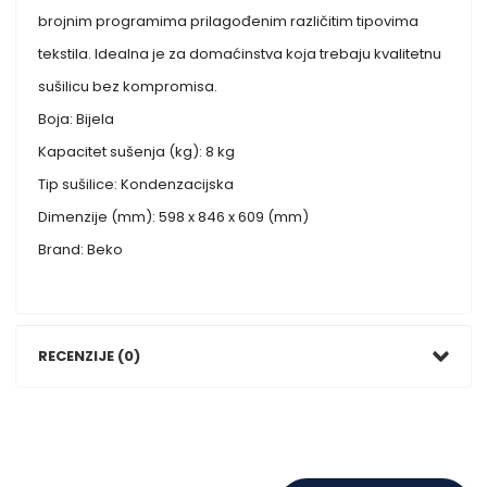
brojnim programima prilagođenim različitim tipovima
tekstila. Idealna je za domaćinstva koja trebaju kvalitetnu
sušilicu bez kompromisa.
Boja: Bijela
Kapacitet sušenja (kg): 8 kg
Tip sušilice: Kondenzacijska
Dimenzije (mm): 598 x 846 x 609 (mm)
Brand: Beko
RECENZIJE (0)