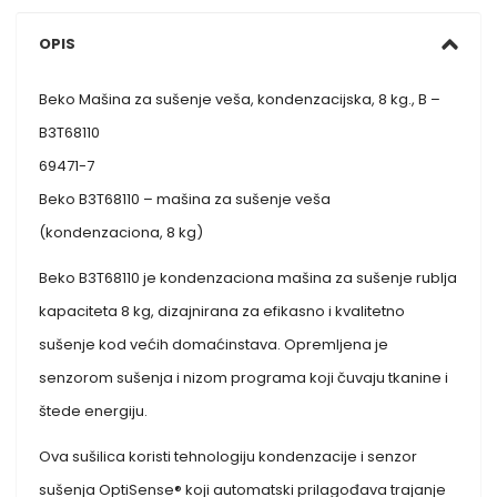
OPIS
Beko Mašina za sušenje veša, kondenzacijska, 8 kg., B –
B3T68110
69471-7
Beko B3T68110 – mašina za sušenje veša
(kondenzaciona, 8 kg)
Beko B3T68110 je kondenzaciona mašina za sušenje rublja
kapaciteta 8 kg, dizajnirana za efikasno i kvalitetno
sušenje kod većih domaćinstava. Opremljena je
senzorom sušenja i nizom programa koji čuvaju tkanine i
štede energiju.
Ova sušilica koristi tehnologiju kondenzacije i senzor
sušenja OptiSense® koji automatski prilagođava trajanje