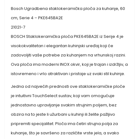
Bosch Ugradbena staklokeramička ploča za kuhanje, 60
cm, Serie 4 – PKE645BA2E
21021-7
BOSCH Staklokeramička ploča PKE645BA2E iz Serije 4 je
visokokvalitetan i elegantan kuhinjski uređaj koji će
zadovoljiti vaše potrebe za kuhanjem na vrhunskoj razini.
Ova ploča ima moderni INOX okvir, koji je trajan i izdržljiv, a
istovremeno i vrlo atraktivan i pristaje uz svaki stil kuhinje.
Jedna od najvećih prednosti ove staklokeramičke ploče
je intuitivni TouchSelect sustav, koji vam omogućuje
jednostavno upravljanje svakim strujnim poljem, bez
obzira na to jeste li užurbani u kuhinji ili želite pažljivo
pripremiti specijalitet. Ploča ima četiri strujna polja za
kuhanje, što je savršeno za različite vrste jela, a svako