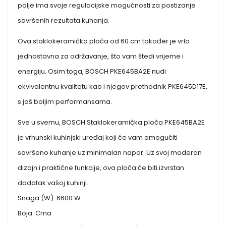
polje ima svoje regulacijske mogućnosti za postizanje
savršenih rezultata kuhanja.
Ova staklokeramička ploča od 60 cm također je vrlo
jednostavna za održavanje, što vam štedi vrijeme i
energiju. Osim toga, BOSCH PKE645BA2E nudi
ekvivalentnu kvalitetu kao i njegov prethodnik PKE645D17E,
s još boljim performansama.
Sve u svemu, BOSCH Staklokeramička ploča PKE645BA2E
je vrhunski kuhinjski uređaj koji će vam omogućiti
savršeno kuhanje uz minimalan napor. Uz svoj moderan
dizajn i praktične funkcije, ova ploča će biti izvrstan
dodatak vašoj kuhinji.
Snaga (W): 6600 W
Boja: Crna