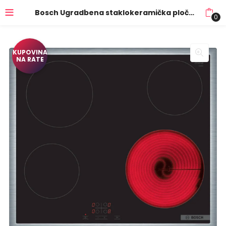
Bosch Ugradbena staklokeramička ploča za kuhanje, 60 cm, Serie 4 – PKE645BA2E
0
KUPOVINA
NA RATE