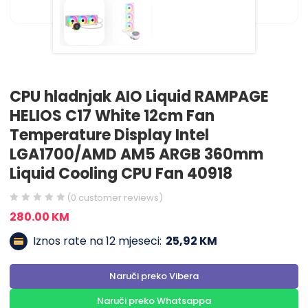
CPU hladnjak AIO Liquid RAMPAGE
HELIOS C17 White 12cm Fan
Temperature Display Intel
LGA1700/AMD AM5 ARGB 360mm
Liquid Cooling CPU Fan 40918
(
0
customer reviews)
280.00
KM
Iznos rate na 12 mjeseci:
25,92 KM
Naruči preko Vibera
Naruči preko Whatsappa