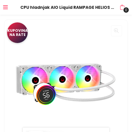
CPU hladnjak AIO Liquid RAMPAGE HELIOS C17 White 12cm Fan Temperature Display Intel LGA1700/AMD AM5 ARGB 360mm Liquid Cooling CPU Fan 40918
0
KUPOVINA
NA RATE