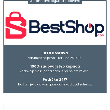
Garantirana sigurna kupovina
Brza Dostava
Narudžbe šaljemo u roku od 24-48h.
100% zadovoljstvo kupaca
Zadovoljstvo kupaca nam je na prvom mjestu.
Podrška 24/7
Naš tim je tu da vam pomogne kad god zatreba.