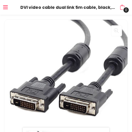
DVI video cable dual link 5m cable, black, GEMBIRD CC-DVI2-BK-15
0