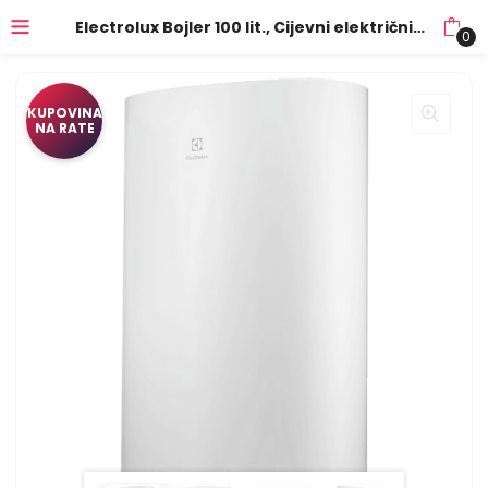
Electrolux Bojler 100 lit., Cijevni električni grijač (TEN), 2kW, IPX4 – EWH 100 GLD Eco EEC
0
KUPOVINA
NA RATE