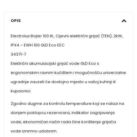
OPIS
Electrolux Bojler 100 lit., Cijevni električni grijač (TEN), 2kW,
IPX4 – EWH 100 GLD Eco EEC
34371-7
Električni akumulacijski grijač vode GLD Eco s
ergonomskim ravnim kućištem i mogućnošću univerzalne
ugradnje zauzeti će dostojno mjesto u vašoj kuhinji ili
kupaonici.
Zgodno dugme za kontrolu temperature koji se nalazi na
donjem poklopcu rezervoara, indikator zagrijavanja
vode, ekonomičan način rada čine korištenje grijača
vode iznimno udobnim.