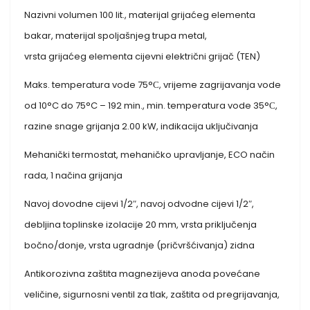
Nazivni volumen 100 lit., materijal grijaćeg elementa
bakar, materijal spoljašnjeg trupa metal,
vrsta grijaćeg elementa cijevni električni grijač (TEN)
Maks. temperatura vode 75°С, vrijeme zagrijavanja vode
od 10°C do 75°C – 192 min., min. temperatura vode 35°С,
razine snage grijanja 2.00 kW, indikacija uključivanja
Mehanički termostat, mehaničko upravljanje, ECO način
rada, 1 načina grijanja
Navoj dovodne cijevi 1/2″, navoj odvodne cijevi 1/2″,
debljina toplinske izolacije 20 mm, vrsta priključenja
bočno/donje, vrsta ugradnje (pričvršćivanja) zidna
Antikorozivna zaštita magnezijeva anoda povećane
veličine, sigurnosni ventil za tlak, zaštita od pregrijavanja,