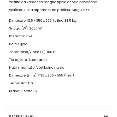
zaštita od kamenca magnezijeva anoda povećane
veličine, klasa otpornosti na prašinu i vlagu IPX4
Dimenzije 1135 x 350 x 555, težina 33.5 kg.
Snaga (W): 2000 W
IP zaštita: IPx4
Boja: Bijela
Zapremina/Obim ( l ): 100 lit
Tip bojlera: Standardni
Način montaže: Vertikalno na zid
Dimenzije (mm): 1135 x 350 x 555 (mm)
Termostat: Da
Brand: Electrolux
RECENZIJE (0)