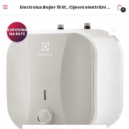
Electrolux Bojler 15 lit., Cijevni električni grijač (TEN), 2kW, IPX4 – EWH 15 Q U EEC
0
KUPOVINA
NA RATE