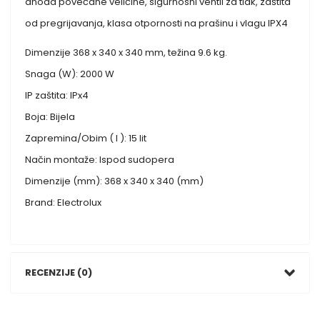
anoda povećane veličine, sigurnosni ventil za tlak, zaštita
od pregrijavanja, klasa otpornosti na prašinu i vlagu IPX4
Dimenzije 368 x 340 x 340 mm, težina 9.6 kg.
Snaga (W): 2000 W
IP zaštita: IPx4
Boja: Bijela
Zapremina/Obim ( l ): 15 lit
Način montaže: Ispod sudopera
Dimenzije (mm): 368 x 340 x 340 (mm)
Brand: Electrolux
RECENZIJE (0)