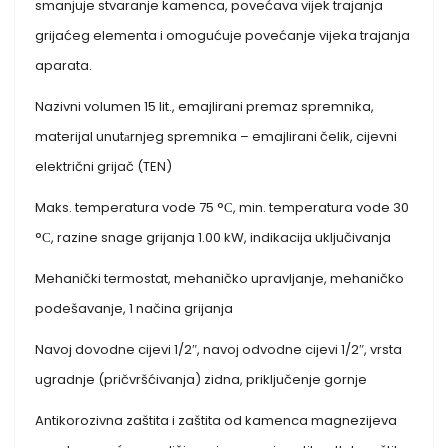
smanjuje stvaranje kamenca, povećava vijek trajanja
grijaćeg elementa i omogućuje povećanje vijeka trajanja
aparata.
Nazivni volumen 15 lit., emajlirani premaz spremnika,
materijal unutаrnjeg spremnika – emajlirani čelik, cijevni
električni grijač (TEN)
Maks. temperatura vode 75 °С, min. temperatura vode 30
°С, razine snage grijanja 1.00 kW, indikacija uključivanja
Mehanički termostat, mehaničko upravljanje, mehaničko
podešavanje, 1 načina grijanja
Navoj dovodne cijevi 1/2″, navoj odvodne cijevi 1/2″, vrsta
ugradnje (pričvršćivanja) zidna, priključenje gornje
Antikorozivna zaštita i zaštita od kamenca magnezijeva