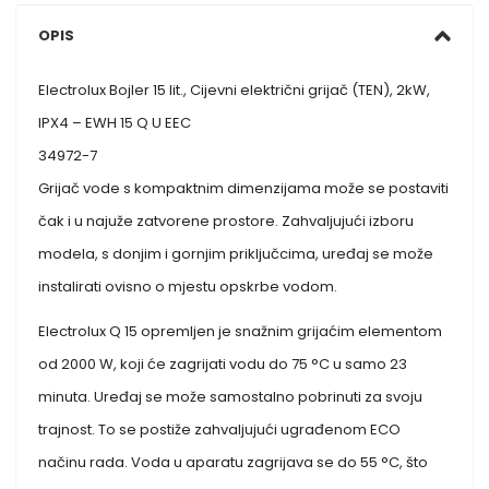
OPIS
Electrolux Bojler 15 lit., Cijevni električni grijač (TEN), 2kW,
IPX4 – EWH 15 Q U EEC
34972-7
Grijač vode s kompaktnim dimenzijama može se postaviti
čak i u najuže zatvorene prostore. Zahvaljujući izboru
modela, s donjim i gornjim priključcima, uređaj se može
instalirati ovisno o mjestu opskrbe vodom.
Electrolux Q 15 opremljen je snažnim grijaćim elementom
od 2000 W, koji će zagrijati vodu do 75 °C u samo 23
minuta. Uređaj se može samostalno pobrinuti za svoju
trajnost. To se postiže zahvaljujući ugrađenom ECO
načinu rada. Voda u aparatu zagrijava se do 55 °C, što