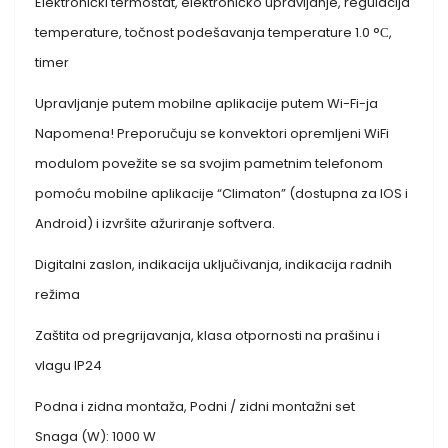
Elektronički termostat, elektroničko upravljanje, regulacija
temperature, točnost podešavanja temperature 1.0 °С,
timer
Upravljanje putem mobilne aplikacije putem Wi-Fi-ja
Napomena! Preporučuju se konvektori opremljeni WiFi
modulom povežite se sa svojim pametnim telefonom
pomoću mobilne aplikacije “Climaton” (dostupna za IOS i
Android) i izvršite ažuriranje softvera.
Digitalni zaslon, indikacija uključivanja, indikacija radnih
režima
Zaštita od pregrijavanja, klasa otpornosti na prašinu i
vlagu IP24
Podna i zidna montaža, Podni / zidni montažni set
Snaga (W): 1000 W