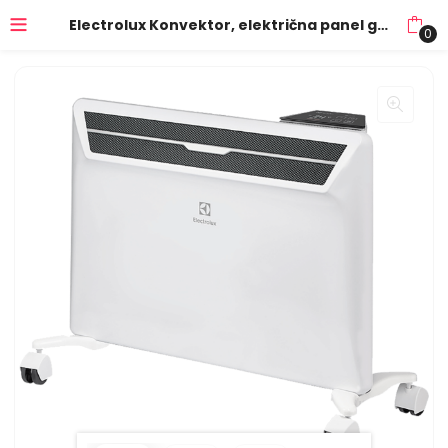
Electrolux Konvektor, električna panel grijalica, 1000W, WiFi – ECH/AG2-1000 3BE EEC
0