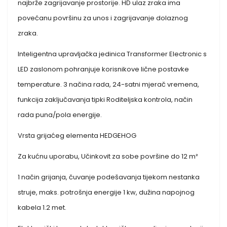
najbrže zagrijavanje prostorije. HD ulaz zraka ima
povećanu površinu za unos i zagrijavanje dolaznog
zraka.
Inteligentna upravljačka jedinica Transformer Electronic s
LED zaslonom pohranjuje korisnikove lične postavke
temperature. 3 načina rada, 24-satni mjerač vremena,
funkcija zaključavanja tipki Roditeljska kontrola, način
rada puna/pola energije.
Vrsta grijaćeg elementa HEDGEHOG
Za kućnu uporabu, Učinkovit za sobe površine do 12 m²
1 način grijanja, čuvanje podešavanja tijekom nestanka
struje, maks. potrošnja energije 1 kw, dužina napojnog
kabela 1.2 met.