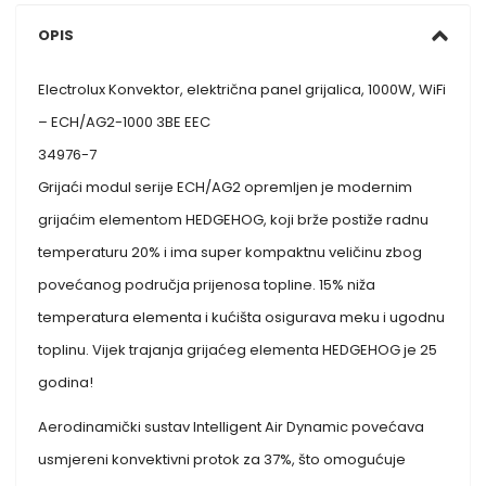
OPIS
Electrolux Konvektor, električna panel grijalica, 1000W, WiFi
– ECH/AG2-1000 3BE EEC
34976-7
Grijaći modul serije ECH/AG2 opremljen je modernim
grijaćim elementom HEDGEHOG, koji brže postiže radnu
temperaturu 20% i ima super kompaktnu veličinu zbog
povećanog područja prijenosa topline. 15% niža
temperatura elementa i kućišta osigurava meku i ugodnu
toplinu. Vijek trajanja grijaćeg elementa HEDGEHOG je 25
godina!
Aerodinamički sustav Intelligent Air Dynamic povećava
usmjereni konvektivni protok za 37%, što omogućuje