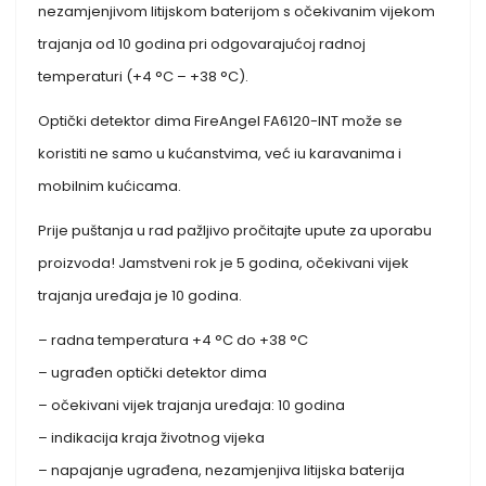
nezamjenjivom litijskom baterijom s očekivanim vijekom
trajanja od 10 godina pri odgovarajućoj radnoj
temperaturi (+4 °C – +38 °C).
Optički detektor dima FireAngel FA6120-INT može se
koristiti ne samo u kućanstvima, već iu karavanima i
mobilnim kućicama.
Prije puštanja u rad pažljivo pročitajte upute za uporabu
proizvoda! Jamstveni rok je 5 godina, očekivani vijek
trajanja uređaja je 10 godina.
– radna temperatura +4 °C do +38 °C
– ugrađen optički detektor dima
– očekivani vijek trajanja uređaja: 10 godina
– indikacija kraja životnog vijeka
– napajanje ugrađena, nezamjenjiva litijska baterija