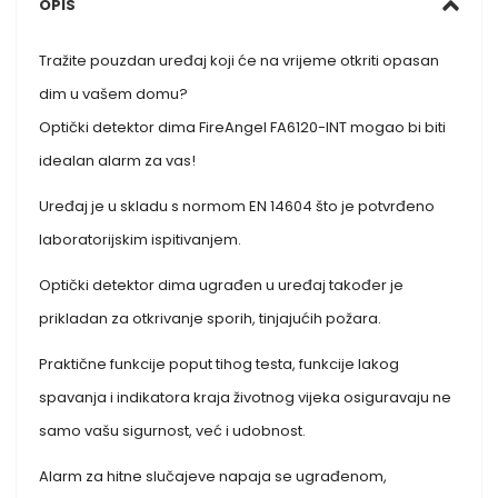
OPIS
Tražite pouzdan uređaj koji će na vrijeme otkriti opasan
dim u vašem domu?
Optički detektor dima FireAngel FA6120-INT mogao bi biti
idealan alarm za vas!
Uređaj je u skladu s normom EN 14604 što je potvrđeno
laboratorijskim ispitivanjem.
Optički detektor dima ugrađen u uređaj također je
prikladan za otkrivanje sporih, tinjajućih požara.
Praktične funkcije poput tihog testa, funkcije lakog
spavanja i indikatora kraja životnog vijeka osiguravaju ne
samo vašu sigurnost, već i udobnost.
Alarm za hitne slučajeve napaja se ugrađenom,