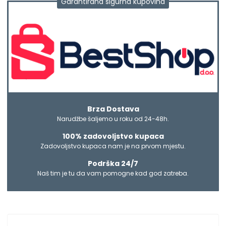
Garantirana sigurna kupovina
Brza Dostava
Narudžbe šaljemo u roku od 24-48h.
100% zadovoljstvo kupaca
Zadovoljstvo kupaca nam je na prvom mjestu.
Podrška 24/7
Naš tim je tu da vam pomogne kad god zatreba.