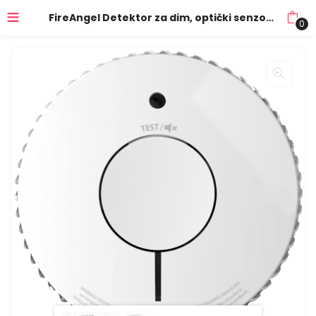
FireAngel Detektor za dim, optički senzor – FA6120-INT
0