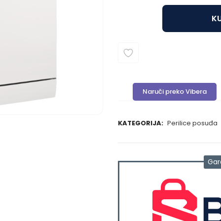
KU
Naruči preko Vibera
KATEGORIJA:
Perilice posuđa
Gar