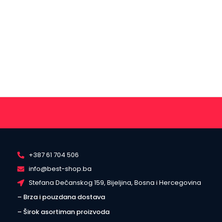
+387 61 704 506
info@best-shop.ba
Stefana Dečanskog 159, Bijeljina, Bosna i Hercegovina
– Brza i pouzdana dostava
– Širok asortiman proizvoda