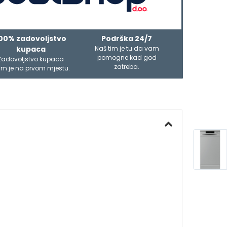
00% zadovoljstvo
Podrška 24/7
kupaca
Naš tim je tu da vam
pomogne kad god
Zadovoljstvo kupaca
zatreba.
m je na prvom mjestu.