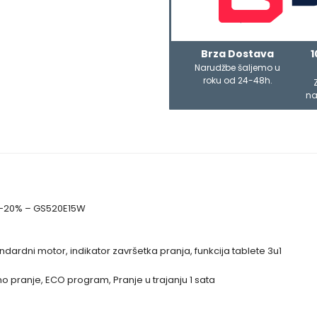
Brza Dostava
1
Narudžbe šaljemo u
roku od 24-48h.
na
 A-20% – GS520E15W
ardni motor, indikator završetka pranja, funkcija tablete 3u1
o pranje, ECO program, Pranje u trajanju 1 sata