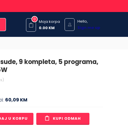
0
Hello,
Moja korpa
Sign me up
0.00
KM
 suđe, 9 kompleta, 5 programa,
5W
s)
i:
60,09 KM
DAJ U KORPU
KUPI ODMAH