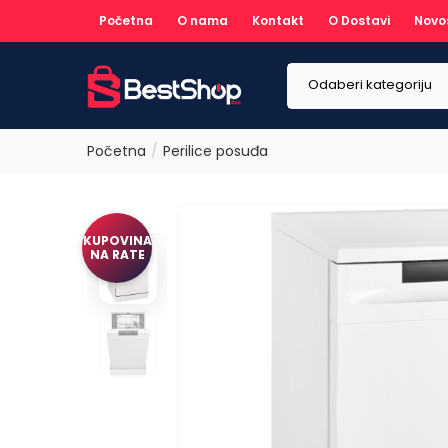
Početna
O nama
Kontakt
O Dostavi
Novo
Odaberi kategoriju
Početna
Perilice posuđa
KUPOVINA
NA RATE