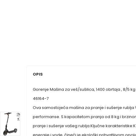
OPIS
Gorenje Mašina za veš/sušilica, 1400 obrtaja , 8/5
46164-7
Ova samostojeća mašina za pranje i sušenje rublja W
performanse. S kapacitetom pranja od 8 kg i brzinom 
pranje i sušenje vašeg rublja.Ključne karakteristike
energije i vode, čineći je ekološki prihvatljivom o