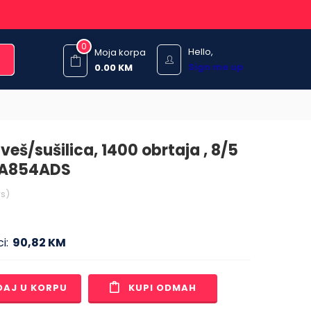
0
Hello,
Moja korpa
Sign me up
0.00
KM
veš/sušilica, 1400 obrtaja , 8/5
2A854ADS
s)
i:
90,82 KM
DAJ U KORPU
KUPI ODMAH