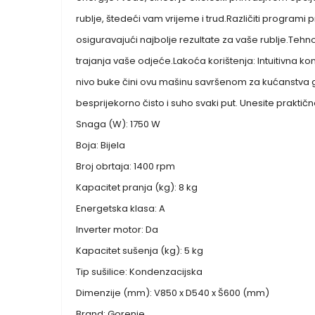
rublje, štedeći vam vrijeme i trud.Različiti programi
osiguravajući najbolje rezultate za vaše rublje.Tehno
trajanja vaše odjeće.Lakoća korištenja: Intuitivna k
nivo buke čini ovu mašinu savršenom za kućanstva g
besprijekorno čisto i suho svaki put. Unesite praktičn
Snaga (W): 1750 W
Boja: Bijela
Broj obrtaja: 1400 rpm
Kapacitet pranja (kg): 8 kg
Energetska klasa: A
Inverter motor: Da
Kapacitet sušenja (kg): 5 kg
Tip sušilice: Kondenzacijska
Dimenzije (mm): V850 x D540 x Š600 (mm)
Brand: Gorenje