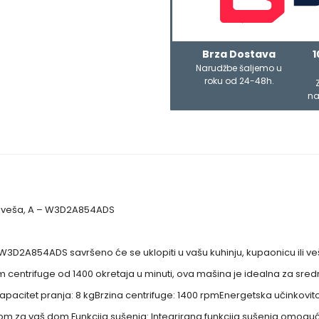
Brza Dostava
1
Narudžbe šaljemo u
roku od 24-48h.
na
 kg veša, A – W3D2A854ADS
3D2A854ADS savršeno će se uklopiti u vašu kuhinju, kupaonicu ili veš
centrifuge od 1400 okretaja u minuti, ova mašina je idealna za srednje
:Kapacitet pranja: 8 kgBrzina centrifuge: 1400 rpmEnergetska učinkovit
pcijom za vaš dom.Funkcija sušenja: Integrirana funkcija sušenja omo