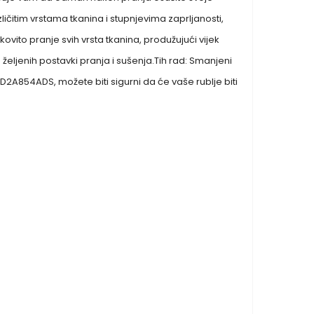
ličitim vrstama tkanina i stupnjevima zaprljanosti,
ovito pranje svih vrsta tkanina, produžujući vijek
eljenih postavki pranja i sušenja.Tih rad: Smanjeni
A854ADS, možete biti sigurni da će vaše rublje biti