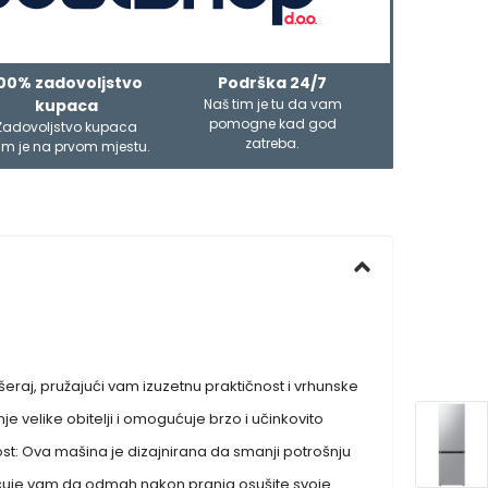
00% zadovoljstvo
Podrška 24/7
kupaca
Naš tim je tu da vam
pomogne kad god
Zadovoljstvo kupaca
zatreba.
m je na prvom mjestu.
eraj, pružajući vam izuzetnu praktičnost i vrhunske
 velike obitelji i omogućuje brzo i učinkovito
ost: Ova mašina je dizajnirana da smanji potrošnju
gućuje vam da odmah nakon pranja osušite svoje