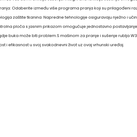
 pranja: Odaberite između više programa pranja koji su prilagođeni raz
logija zaštite tkanina: Napredne tehnologije osiguravaju nježno i učink
ontrolna ploča s jasnim prikazom omogućuje jednostavno postavljanje ž
dje buka može biti problem.S mašinom za pranje i sušenje rublja W3D2
ost i efikasnost u svoj svakodnevni život uz ovaj vrhunski uređaj.