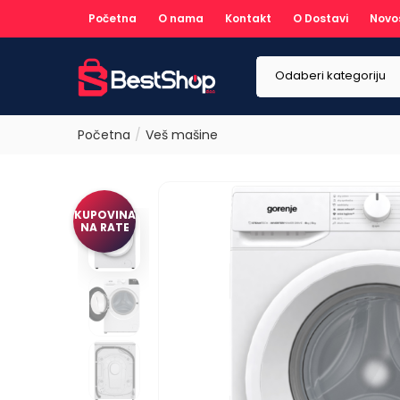
Početna
O nama
Kontakt
O Dostavi
Novo
Odaberi kategoriju
Početna
Veš mašine
KUPOVINA
NA RATE