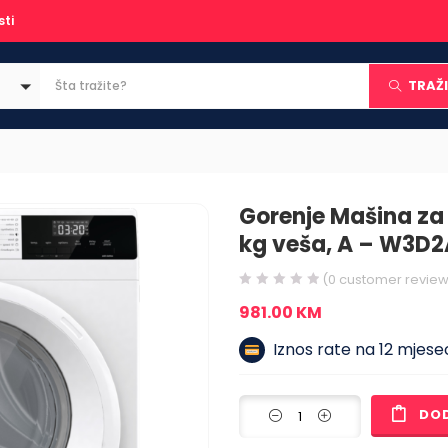
sti
TRAŽI
Gorenje Mašina za 
kg veša, A – W3D
(
0
customer review
981.00
KM
Iznos rate na 12 mjesec
DO