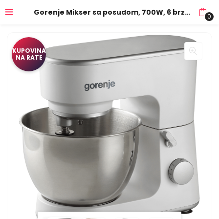
Gorenje Mikser sa posudom, 700W, 6 brzina, kuhinjski robot – MMC700W
0
KUPOVINA
NA RATE