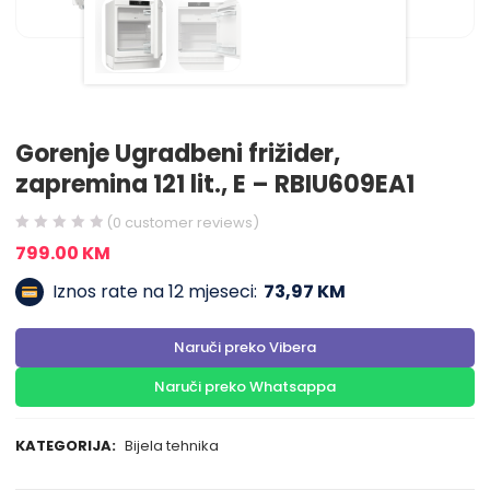
Gorenje Ugradbeni frižider,
zapremina 121 lit., E – RBIU609EA1
(
0
customer reviews)
799.00
KM
Iznos rate na 12 mjeseci:
73,97 KM
Naruči preko Vibera
Naruči preko Whatsappa
KATEGORIJA:
Bijela tehnika