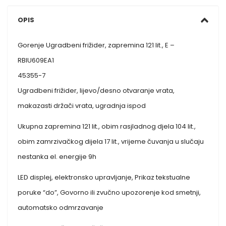
OPIS
Gorenje Ugradbeni frižider, zapremina 121 lit., E –
RBIU609EA1
45355-7
Ugradbeni frižider, lijevo/desno otvaranje vrata,
makazasti držači vrata, ugradnja ispod
Ukupna zapremina 121 lit., obim rasjladnog djela 104 lit.,
obim zamrzivačkog dijela 17 lit., vrijeme čuvanja u slučaju
nestanka el. energije 9h
LED displej, elektronsko upravljanje, Prikaz tekstualne
poruke “do”, Govorno ili zvučno upozorenje kod smetnji,
automatsko odmrzavanje