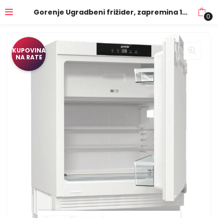
Gorenje Ugradbeni frižider, zapremina 121 lit., E – RBIU609EA1
0
KUPOVINA
NA RATE