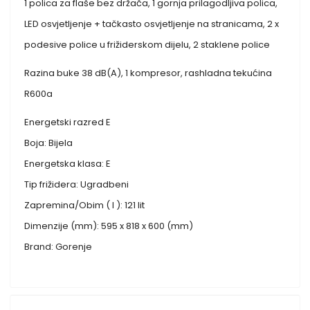
1 polica za flaše bez držača, 1 gornja prilagodljiva polica,
LED osvjetljenje + tačkasto osvjetljenje na stranicama, 2 x
podesive police u frižiderskom dijelu, 2 staklene police
Razina buke 38 dB(A), 1 kompresor, rashladna tekućina
R600a
Energetski razred E
Boja: Bijela
Energetska klasa: E
Tip frižidera: Ugradbeni
Zapremina/Obim ( l ): 121 lit
Dimenzije (mm): 595 x 818 x 600 (mm)
Brand: Gorenje