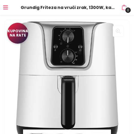
Grundig Friteza na vrući zrak, 1300W, kapacitet 3 lit. – FRY 6840
0
KUPOVINA
NA RATE