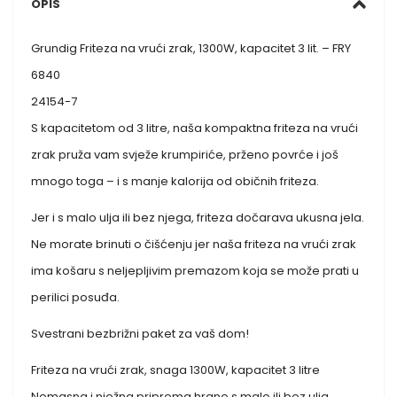
OPIS
Grundig Friteza na vrući zrak, 1300W, kapacitet 3 lit. – FRY
6840
24154-7
S kapacitetom od 3 litre, naša kompaktna friteza na vrući
zrak pruža vam svježe krumpiriće, prženo povrće i još
mnogo toga – i s manje kalorija od običnih friteza.
Jer i s malo ulja ili bez njega, friteza dočarava ukusna jela.
Ne morate brinuti o čišćenju jer naša friteza na vrući zrak
ima košaru s neljepljivim premazom koja se može prati u
perilici posuđa.
Svestrani bezbrižni paket za vaš dom!
Friteza na vrući zrak, snaga 1300W, kapacitet 3 litre
Nemasna i nježna priprema hrane s malo ili bez ulja