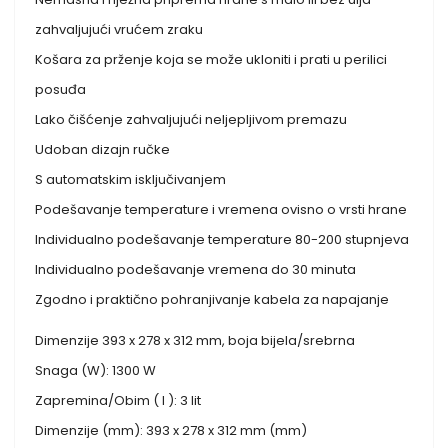
zahvaljujući vrućem zraku
Košara za prženje koja se može ukloniti i prati u perilici
posuđa
Lako čišćenje zahvaljujući neljepljivom premazu
Udoban dizajn ručke
S automatskim isključivanjem
Podešavanje temperature i vremena ovisno o vrsti hrane
Individualno podešavanje temperature 80-200 stupnjeva
Individualno podešavanje vremena do 30 minuta
Zgodno i praktično pohranjivanje kabela za napajanje
Dimenzije 393 x 278 x 312 mm, boja bijela/srebrna
Snaga (W): 1300 W
Zapremina/Obim ( l ): 3 lit
Dimenzije (mm): 393 x 278 x 312 mm (mm)