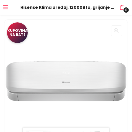
Hisense Klima uređaj, 12000Btu, grijanje -22°, WiFi, A+++/A++ – Fresh Air 12K – QJ35XJ3AG/EW
0
KUPOVINA
NA RATE