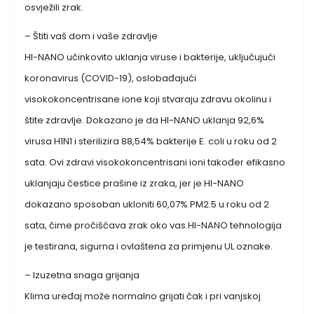
osvježili zrak.
– Štiti vaš dom i vaše zdravlje
HI-NANO učinkovito uklanja viruse i bakterije, uključujući
koronavirus (COVID-19), oslobađajući
visokokoncentrisane ione koji stvaraju zdravu okolinu i
štite zdravlje. Dokazano je da HI-NANO uklanja 92,6%
virusa H1N1 i sterilizira 88,54% bakterije E. coli u roku od 2
sata. Ovi zdravi visokokoncentrisani ioni također efikasno
uklanjaju čestice prašine iz zraka, jer je HI-NANO
dokazano sposoban ukloniti 60,07% PM2.5 u roku od 2
sata, čime pročišćava zrak oko vas.HI-NANO tehnologija
je testirana, sigurna i ovlaštena za primjenu UL oznake.
– Izuzetna snaga grijanja
Klima uređaj može normalno grijati čak i pri vanjskoj