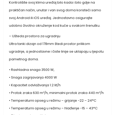
Kontrolišite svoj klima uređaj bilo kada i bilo gdje na
praktičan način, unutar i van svog doma koristeći samo
svoj Android ili iOS uređaj. Jednostavno osigurajte
udobno životno okruženje kod kuće u svakom trenutku.
– Ušteda prostora za ugradnju
Ultra tanki dizajn od 178mm štedi prostor prilikom
ugradnje, a jednostavne i čiste linije se uklapaju u ljepotu
pametnog doma.
• Rashladna snaga 3500 W,
• Snaga zagrijavanja 4000 W
• Kapacitet odvlaživanja 1.2 lit/h
• Protok zraka 630 m³/h, minimalni protok zraka 440 m³/h
• Temperaturni opseg u režimu – grijanje -22 – 24°C
• Temperaturni opseg u režimu – hlađenje -15 – 43°C