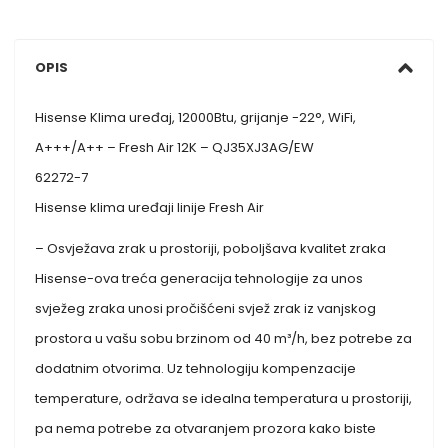
OPIS
Hisense Klima uređaj, 12000Btu, grijanje -22°, WiFi,
A+++/A++ – Fresh Air 12K – QJ35XJ3AG/EW
62272-7
Hisense klima uređaji linije Fresh Air
– Osvježava zrak u prostoriji, poboljšava kvalitet zraka
Hisense-ova treća generacija tehnologije za unos
svježeg zraka unosi pročišćeni svjež zrak iz vanjskog
prostora u vašu sobu brzinom od 40 m³/h, bez potrebe za
dodatnim otvorima. Uz tehnologiju kompenzacije
temperature, održava se idealna temperatura u prostoriji,
pa nema potrebe za otvaranjem prozora kako biste