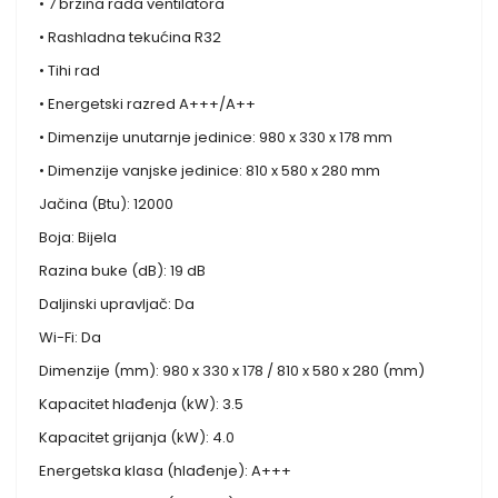
• 7 brzina rada ventilatora
• Rashladna tekućina R32
• Tihi rad
• Energetski razred A+++/A++
• Dimenzije unutarnje jedinice: 980 x 330 x 178 mm
• Dimenzije vanjske jedinice: 810 x 580 x 280 mm
Jačina (Btu): 12000
Boja: Bijela
Razina buke (dB): 19 dB
Daljinski upravljač: Da
Wi-Fi: Da
Dimenzije (mm): 980 x 330 x 178 / 810 x 580 x 280 (mm)
Kapacitet hlađenja (kW): 3.5
Kapacitet grijanja (kW): 4.0
Energetska klasa (hlađenje): A+++