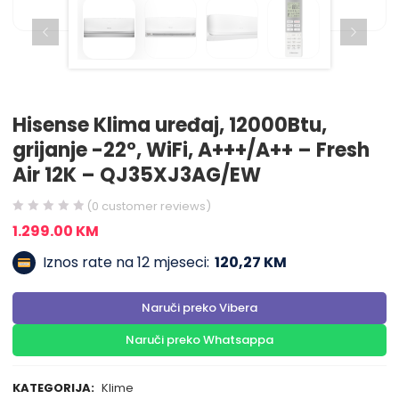
Hisense Klima uređaj, 12000Btu,
grijanje -22°, WiFi, A+++/A++ – Fresh
Air 12K – QJ35XJ3AG/EW
(
0
customer reviews)
1.299.00
KM
Iznos rate na 12 mjeseci:
120,27 KM
Naruči preko Vibera
Naruči preko Whatsappa
KATEGORIJA:
Klime