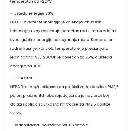
temperaturi od -22°C.
– Ušteda energije 30%
Full DC inverter tehnologija je kolekcija vrhunskih
tehnologija, koja ostvaruje pametan rad klima uređaja i
svodi gubitak energije na najmanju mjeru. Kompresor
radi efikasnije, kontrola temperature je preciznija, a
jedinica tiha. SEER/SCOP je povećan za 25%, a ušteda
energije za 30%.
– HEPA filter
HEPA filter može efikasno da prečisti velike čestice, PM2,5
polen, prašinu, itd., obezbjeđujući da je novi zrak koji
dolazi spolja čist. Efikasnost filtracije za PM2,5 dostiže
97,5%.
– Jednostavna i pouzdana Wi-Fi kontrola