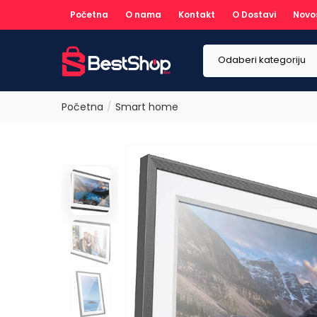
Početna
O nama
Kontakt
O Dostavi
Novo
Odaberi kategoriju
Početna
Smart home