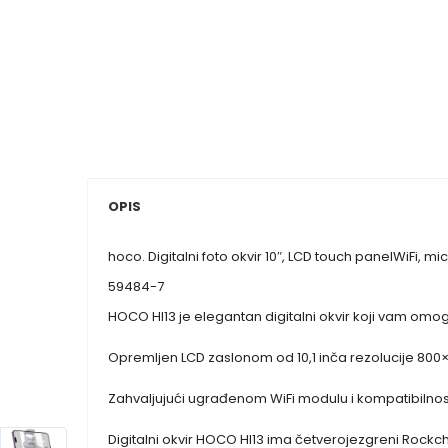
OPIS
hoco. Digitalni foto okvir 10″, LCD touch panelWiFi, mi
59484-7
HOCO HI13 je elegantan digitalni okvir koji vam omogu
Opremljen LCD zaslonom od 10,1 inča rezolucije 800×12
Zahvaljujući ugrađenom WiFi modulu i kompatibilnosti s
Digitalni okvir HOCO HI13 ima četverojezgreni Rockc