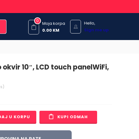
0
Hello,
Moja korpa
Sign me up
0.00
KM
o okvir 10″, LCD touch panelWiFi,
s)
DAJ U KORPU
KUPI ODMAH
POVINA NA RATE