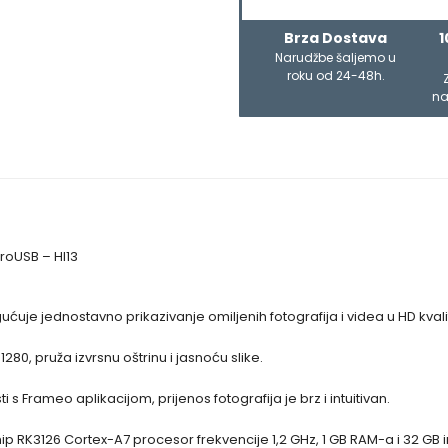
Brza Dostava
1
Narudžbe šaljemo u
roku od 24-48h.
na
croUSB – HI13
ćuje jednostavno prikazivanje omiljenih fotografija i videa u HD kvalit
80, pruža izvrsnu oštrinu i jasnoću slike.
 Frameo aplikacijom, prijenos fotografija je brz i intuitivan.
hip RK3126 Cortex-A7 procesor frekvencije 1,2 GHz, 1 GB RAM-a i 32 GB