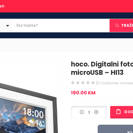
sti
TRAŽI
hoco. Digitalni fot
microUSB – HI13
(
0
customer review
190.00
KM
DO
KU