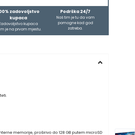
00% zadovoljstvo
Podrška 24/7
kupaca
Naš tim je tu da vam
pomogne kad god
Zadovoljstvo kupaca
zatreba.
m je na prvom mjestu.
eti.
 interne memorije, proširivo do 128 GB putem microSD