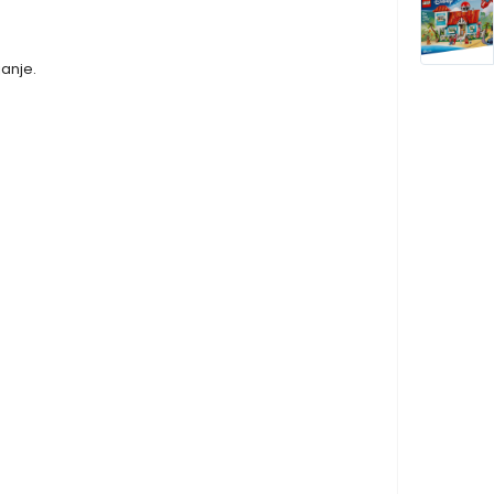
janje.