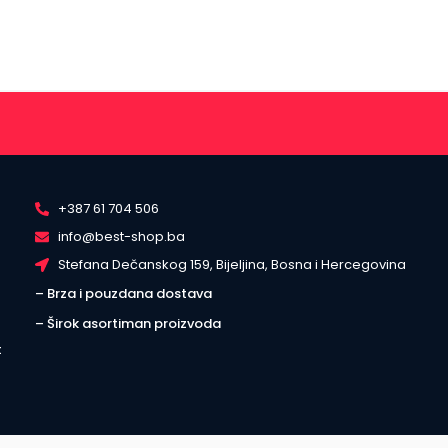
+387 61 704 506
info@best-shop.ba
Stefana Dečanskog 159, Bijeljina, Bosna i Hercegovina
– Brza i pouzdana dostava
– Širok asortiman proizvoda
t