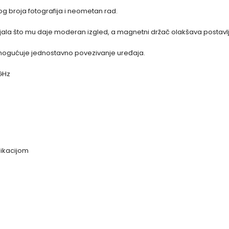
g broja fotografija i neometan rad.
rijala što mu daje moderan izgled, a magnetni držač olakšava postavl
mogućuje jednostavno povezivanje uređaja.
 GHz
likacijom