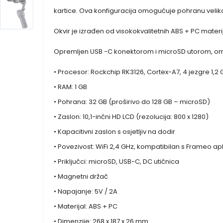
kartice. Ova konfiguracija omogućuje pohranu veliko
Okvir je izrađen od visokokvalitetnih ABS + PC mate
Opremljen USB -C konektorom i microSD utorom, o
• Procesor: Rockchip RK3126, Cortex-A7, 4 jezgre 1,2
• RAM: 1 GB
• Pohrana: 32 GB (proširivo do 128 GB – microSD)
• Zaslon: 10,1-inčni HD LCD (rezolucija: 800 x 1280)
• Kapacitivni zaslon s osjetljiv na dodir
• Povezivost: WiFi 2,4 GHz, kompatibilan s Frameo ap
• Priključci: microSD, USB-C, DC utičnica
• Magnetni držač
• Napajanje: 5V / 2A
• Materijal: ABS + PC
• Dimenzije: 268 x 187 x 26 mm