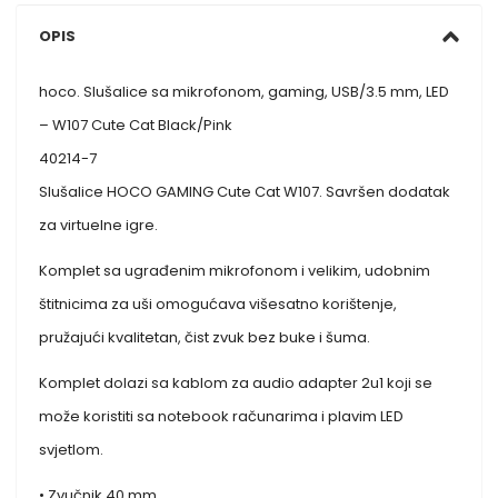
OPIS
hoco. Slušalice sa mikrofonom, gaming, USB/3.5 mm, LED
– W107 Cute Cat Black/Pink
40214-7
Slušalice HOCO GAMING Cute Cat W107. Savršen dodatak
za virtuelne igre.
Komplet sa ugrađenim mikrofonom i velikim, udobnim
štitnicima za uši omogućava višesatno korištenje,
pružajući kvalitetan, čist zvuk bez buke i šuma.
Komplet dolazi sa kablom za audio adapter 2u1 koji se
može koristiti sa notebook računarima i plavim LED
svjetlom.
• Zvučnik 40 mm