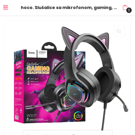
hoco. Slušalice sa mikrofonom, gaming, USB/3.5 mm, LED – W107 Cute Cat Black/Pink
0