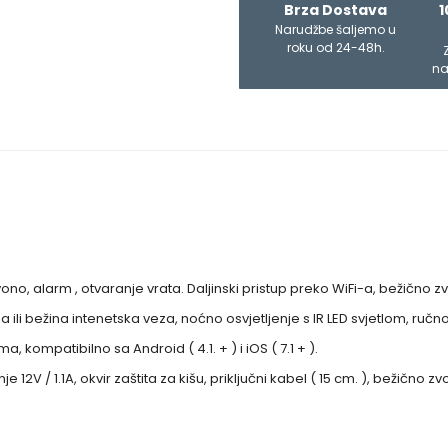
Brza Dostava
1
Narudžbe šaljemo u
roku od 24-48h.
na
zvono, alarm , otvaranje vrata. Daljinski pristup preko WiFi-a, bežično
ili bežina intenetska veza, noćno osvjetljenje s IR LED svjetlom, ručno
kompatibilno sa Android ( 4.1. + ) i iOS ( 7.1 + ).
 12V / 1.1A, okvir zaštita za kišu, priključni kabel ( 15 cm. ), bežično 