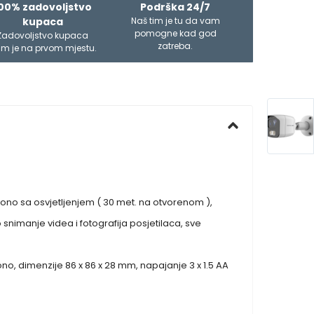
00% zadovoljstvo
Podrška 24/7
kupaca
Naš tim je tu da vam
pomogne kad god
Zadovoljstvo kupaca
zatreba.
m je na prvom mjestu.
 zvono sa osvjetljenjem ( 30 met. na otvorenom ),
 snimanje videa i fotografija posjetilaca, sve
zvono, dimenzije 86 x 86 x 28 mm, napajanje 3 x 1.5 AA