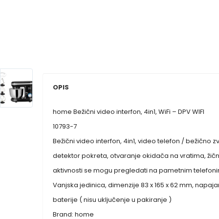
OPIS
home Bežični video interfon, 4in1, WiFi – DPV WIFI
10793-7
Bežični video interfon, 4in1, video telefon / bežično 
detektor pokreta, otvaranje okidača na vratima, žična 
aktivnosti se mogu pregledati na pametnim telefonima, 
Vanjska jedinica, dimenzije 83 x 165 x 62 mm, napajanje
baterije ( nisu uključenje u pakiranje )
Brand: home