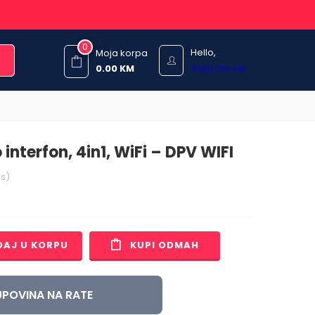
0
Hello,
Moja korpa
Sign me up
0.00
KM
interfon, 4in1, WiFi – DPV WIFI
s)
DAJ U KORPU
KUPI ODMAH
POVINA NA RATE