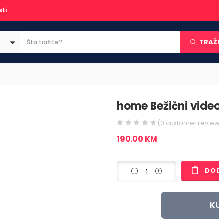
sti
TRAŽI
home Bežični video 
(
0
customer review
190.00
KM
DO
KU