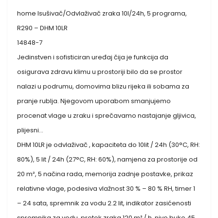
home Isušivač/Odvlaživač zraka 10l/24h, 5 programa,
R290 – DHM 10LR
14848-7
Jedinstven i sofisticiran uređaj čija je funkcija da
osigurava zdravu klimu u prostoriji bilo da se prostor
nalazi u podrumu, domovima blizu rijeka ili sobama za
pranje rublja. Njegovom uporabom smanjujemo
procenat vlage u zraku i sprečavamo nastajanje gljivica,
plijesni…
DHM 10LR je odvlaživač , kapaciteta do 10lit / 24h (30°C, RH:
80%), 5 lit / 24h (27°C, RH: 60%), namjena za prostorije od
20 m², 5 načina rada, memorija zadnje postavke, prikaz
relativne vlage, podesiva vlažnost 30 % – 80 % RH, timer 1
– 24 sata, spremnik za vodu 2.2 lit, indikator zasićenosti
spremnika za vodu, protok zraka 120 m³ / h, nivo buke 45