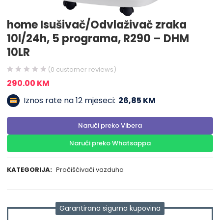
home Isušivač/Odvlaživač zraka
10l/24h, 5 programa, R290 – DHM
10LR
(
0
customer reviews)
290.00
KM
Iznos rate na 12 mjeseci:
26,85 KM
Naruči preko Vibera
Naruči preko Whatsappa
KATEGORIJA:
Pročišćivači vazduha
Garantirana sigurna kupovina