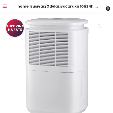
home Isušivač/Odvlaživač zraka 10l/24h, 5 programa, R290 – DHM 10LR
0
KUPOVINA
NA RATE