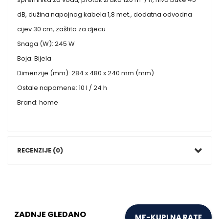
dB, dužina napojnog kabela 1,8 met., dodatna odvodna
cijev 30 cm, zaštita za djecu
Snaga (W): 245 W
Boja: Bijela
Dimenzije (mm): 284 x 480 x 240 mm (mm)
Ostale napomene: 10 l / 24 h
Brand: home
RECENZIJE (0)
ZADNJE GLEDANO
MF-KUPI NA RATE