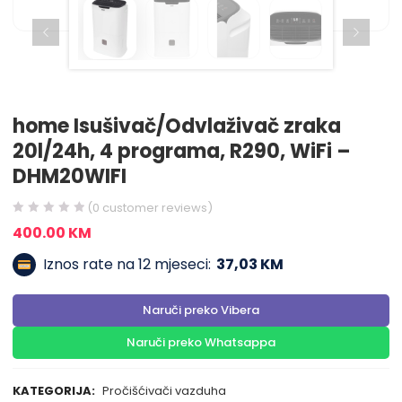
home Isušivač/Odvlaživač zraka
20l/24h, 4 programa, R290, WiFi –
DHM20WIFI
(
0
customer reviews)
400.00
KM
Iznos rate na 12 mjeseci:
37,03 KM
Naruči preko Vibera
Naruči preko Whatsappa
KATEGORIJA:
Pročišćivači vazduha