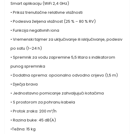
Smart aplikaciju (WiFi 2,4 GHz)
• Prikaz trenutačne relativne vlažnosti
• Podesiva željena vlažnost (25 % – 80 % RV)
• Funkcija negativnih iona
• Vremenski tajmer za uključivanje ili isključivanje, podesiv
po satu (1–24 h)
• Spremnik za vodu zapremine 5,5 litara s indikatorom
punog spremnika
• Dodatna oprema: opcionalno odvodno crijevo (1,5 m)
• Dječja brava
• Jednostavno pomicanje zahvaljujući kotačima
• S prostorom za pohranu kabela
• Protok zraka: 200 m³/h
• Razina buke: 45 dB(A)
•Težina: 15 kg