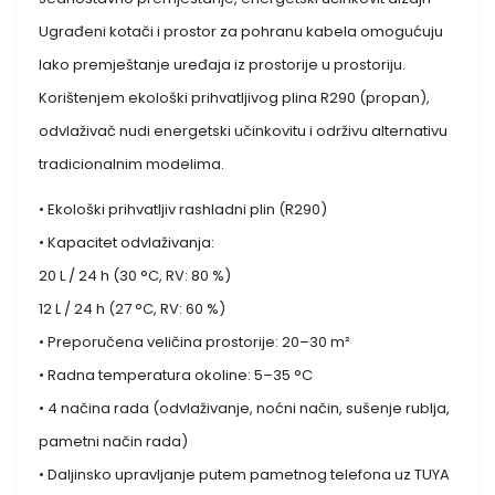
Ugrađeni kotači i prostor za pohranu kabela omogućuju
lako premještanje uređaja iz prostorije u prostoriju.
Korištenjem ekološki prihvatljivog plina R290 (propan),
odvlaživač nudi energetski učinkovitu i održivu alternativu
tradicionalnim modelima.
• Ekološki prihvatljiv rashladni plin (R290)
• Kapacitet odvlaživanja:
20 L / 24 h (30 °C, RV: 80 %)
12 L / 24 h (27 °C, RV: 60 %)
• Preporučena veličina prostorije: 20–30 m²
• Radna temperatura okoline: 5–35 °C
• 4 načina rada (odvlaživanje, noćni način, sušenje rublja,
pametni način rada)
• Daljinsko upravljanje putem pametnog telefona uz TUYA