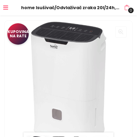
home Isušivač/Odvlaživač zraka 20l/24h, 4 programa, R290, WiFi – DHM20WIFI
0
KUPOVINA
NA RATE