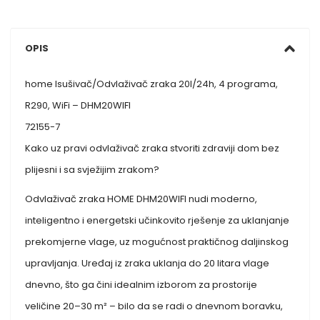
OPIS
home Isušivač/Odvlaživač zraka 20l/24h, 4 programa,
R290, WiFi – DHM20WIFI
72155-7
Kako uz pravi odvlaživač zraka stvoriti zdraviji dom bez
plijesni i sa svježijim zrakom?
Odvlaživač zraka HOME DHM20WIFI nudi moderno,
inteligentno i energetski učinkovito rješenje za uklanjanje
prekomjerne vlage, uz mogućnost praktičnog daljinskog
upravljanja. Uređaj iz zraka uklanja do 20 litara vlage
dnevno, što ga čini idealnim izborom za prostorije
veličine 20–30 m² – bilo da se radi o dnevnom boravku,