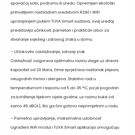
spavaćoj sobi, podrumu ili uredu. Opremljen ekološki
prihvatljivim rashladnim sredstvom R290 i WiFi
upravljanjem putem TUYA Smart sustava, ovaj uređaj
predstavlja učinkovit, pametan i praktičan izbor za
stvaranje svježeg i zdravog zraka u domu.
– Učinkovito odvlaživanje, zdraviji zrak
Odvlaživač osigurava optimalnu razinu vlage uz dnevni
kapacitet od 20 litara, čime sprječava nastanak plijesni,
neugodnih mirisa i alergena. Stabilno radi u
temperaturnom rasponu od 5 do 35 °C, pa je pogodan
za korištenje tijekom cijele godine, uz razinu buke od
samo 45 dB(A), što ga čini gotovo neprimjetnim u radu.
– Pametno upravljanje, maksimalna udobnost
Ugrađeni WiFi modul i TUYA Smart aplikacija omogućuju