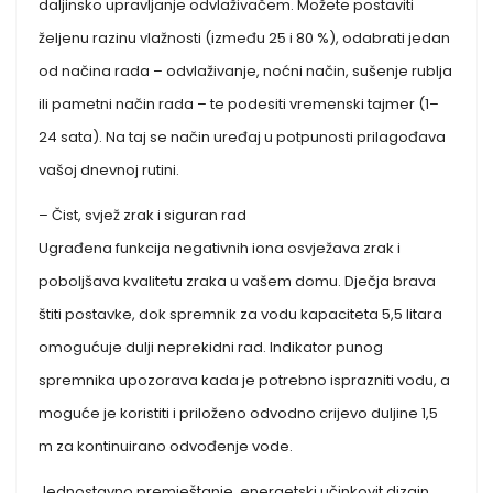
daljinsko upravljanje odvlaživačem. Možete postaviti
željenu razinu vlažnosti (između 25 i 80 %), odabrati jedan
od načina rada – odvlaživanje, noćni način, sušenje rublja
ili pametni način rada – te podesiti vremenski tajmer (1–
24 sata). Na taj se način uređaj u potpunosti prilagođava
vašoj dnevnoj rutini.
– Čist, svjež zrak i siguran rad
Ugrađena funkcija negativnih iona osvježava zrak i
poboljšava kvalitetu zraka u vašem domu. Dječja brava
štiti postavke, dok spremnik za vodu kapaciteta 5,5 litara
omogućuje dulji neprekidni rad. Indikator punog
spremnika upozorava kada je potrebno isprazniti vodu, a
moguće je koristiti i priloženo odvodno crijevo duljine 1,5
m za kontinuirano odvođenje vode.
Jednostavno premještanje, energetski učinkovit dizajn