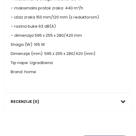
– maksimalni protok zraka: 440 m³/h
– izlaz zraka 150 mm/120 mm (s reduktorom)
– razina buke 63 dB(A)
– dimenzija 595 x 255 x 280/420 mm
Snaga (W): 105 W
Dimenzije (mm): 595 x 255 x 280/420 (mm)
Tip nape: Ugradbena
Brand: home
RECENZIJE (0)