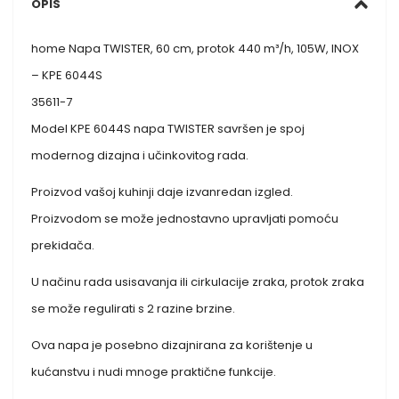
OPIS
home Napa TWISTER, 60 cm, protok 440 m³/h, 105W, INOX
– KPE 6044S
35611-7
Model KPE 6044S napa TWISTER savršen je spoj
modernog dizajna i učinkovitog rada.
Proizvod vašoj kuhinji daje izvanredan izgled.
Proizvodom se može jednostavno upravljati pomoću
prekidača.
U načinu rada usisavanja ili cirkulacije zraka, protok zraka
se može regulirati s 2 razine brzine.
Ova napa je posebno dizajnirana za korištenje u
kućanstvu i nudi mnoge praktične funkcije.