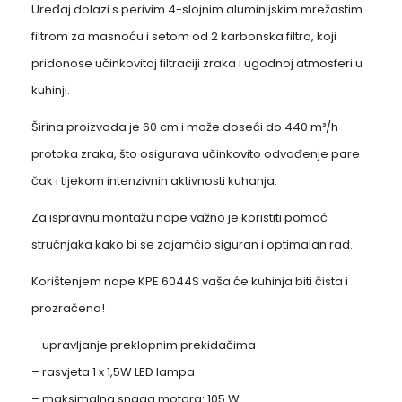
Uređaj dolazi s perivim 4-slojnim aluminijskim mrežastim
filtrom za masnoću i setom od 2 karbonska filtra, koji
pridonose učinkovitoj filtraciji zraka i ugodnoj atmosferi u
kuhinji.
Širina proizvoda je 60 cm i može doseći do 440 m³/h
protoka zraka, što osigurava učinkovito odvođenje pare
čak i tijekom intenzivnih aktivnosti kuhanja.
Za ispravnu montažu nape važno je koristiti pomoć
stručnjaka kako bi se zajamčio siguran i optimalan rad.
Korištenjem nape KPE 6044S vaša će kuhinja biti čista i
prozračena!
– upravljanje preklopnim prekidačima
– rasvjeta 1 x 1,5W LED lampa
– maksimalna snaga motora: 105 W