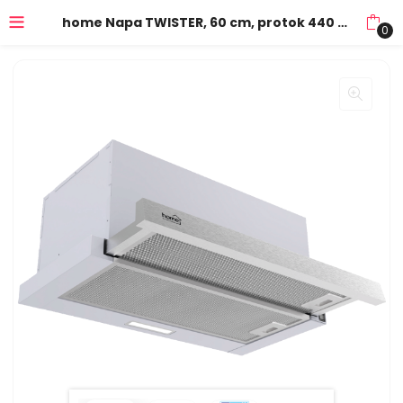
home Napa TWISTER, 60 cm, protok 440 m³/h, 105W, INOX – KPE 6044S
0