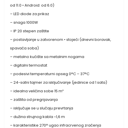
od 11.0 • Android: od 6.0)
– LED diode za prikaz
– snaga 1000W
– IP 20 stepen zaštite
– postavljanje u zatvorenom • stojeći (dnevni boravak,
spavaća soba)
– metalno kućište sa metalnim nogama
– digitalni termostat
– podesivi temperaturni opseg 0°C – 37°C
– 24-satni tajmer za isključivanje (jedinice od 1 sata)
– idealna veličina sobe 15 m²
– zaštita od pregrijavanja
– isključuje se u slučaju prevrtanja
– dužina strujnog kabla ~1,6 m
– karakteristike 270° ugao infracrvenog zračenja