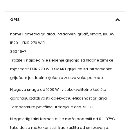
OPIS
home Pametna grijalca, infracrveni grijač, smart, 1000W,
IP20 – FKIR 270 WIFI
36346-7
Tražite li najidealnije rješenje grijanja za hladne zimske
mjesece? FKIR 270 WIFI SMART grijalica sa infracrvenim
grijačem je idealno rješenje za sve vaše potrebe.
Njegova snaga od 1000 W i visokokvalitetno kućište
garantuju izdržljivost i adekvatnu efikasnost grijanja.
Temperatura površine uređaja je cca. 90°C.
Njegov digitalni termostat se može podesiti od 0 – 37°C,
tako da se može koristiti i kao zaštita od smrzavanja.