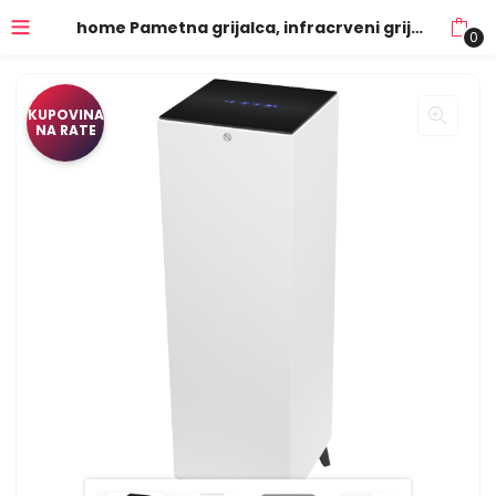
home Pametna grijalca, infracrveni grijač, smart, 1000W, IP20 – FKIR 270 WIFI
0
KUPOVINA
NA RATE