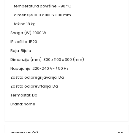
– temperatura površine: ~90 °C
– dimenzije 300 x 1100 x 300 mm
– težina 18 kg
Snaga (W): 1000 W
IP zaštita: IP20
Boja: Bijela
Dimenzije (mm): 300 x 1100 x 300 (mm)
Napajanje: 220-240 V~ / 50 Hz
Zaštita od pregrijavanja: Da
Zaštita od prevrtanja: Da
Termostat: Da
Brand: home