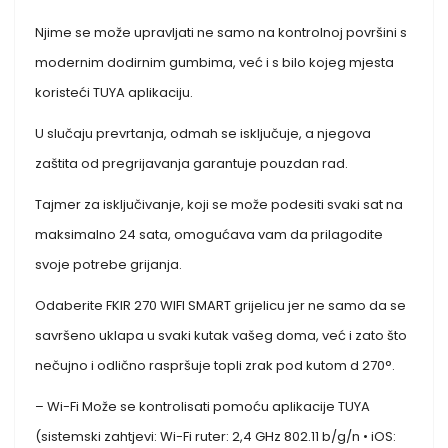
Njime se može upravljati ne samo na kontrolnoj površini s
modernim dodirnim gumbima, već i s bilo kojeg mjesta
koristeći TUYA aplikaciju.
U slučaju prevrtanja, odmah se isključuje, a njegova
zaštita od pregrijavanja garantuje pouzdan rad.
Tajmer za isključivanje, koji se može podesiti svaki sat na
maksimalno 24 sata, omogućava vam da prilagodite
svoje potrebe grijanja.
Odaberite FKIR 270 WIFI SMART grijelicu jer ne samo da se
savršeno uklapa u svaki kutak vašeg doma, već i zato što
nečujno i odlično raspršuje topli zrak pod kutom d 270°.
– Wi-Fi Može se kontrolisati pomoću aplikacije TUYA
(sistemski zahtjevi: Wi-Fi ruter: 2,4 GHz 802.11 b/g/n • iOS: