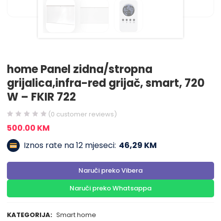
home Panel zidna/stropna
grijalica,infra-red grijač, smart, 720
W – FKIR 722
(
0
customer reviews)
500.00
KM
Iznos rate na 12 mjeseci:
46,29 KM
Naruči preko Vibera
Naruči preko Whatsappa
KATEGORIJA:
Smart home