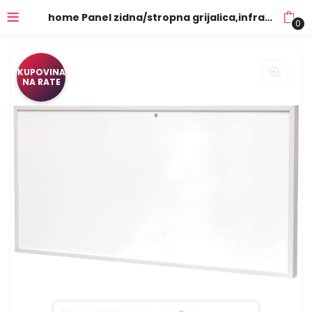
home Panel zidna/stropna grijalica,infra-red grijač, smart, 720 W – FKIR 722
0
KUPOVINA
NA RATE