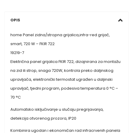
OPIS
home Panel zidna/stropna grijalica,infra-red grijač,
smart, 720 W – FKIR 722
19219-7
Električna panel grijalica FKIR 722, dizajnirana za montažu
na zid ili strop, snaga 720W, kontrola preko daljinskog
upravljača, elektronički termostat ugrađen u daljinski
upravljač, tjedni program, podesiva temperatura 0 °C –
70 °C
Automatsko isključivanje u slučaju pregrijavanja,
detekcija otvorenog prozora, IP20
Kombinira ugodan i ekonomičan rad infracrvenih panela