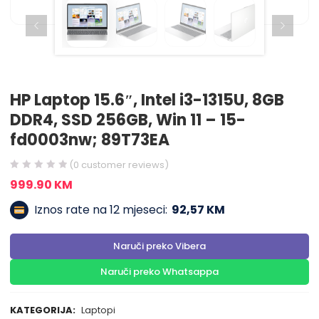
HP Laptop 15.6″, Intel i3-1315U, 8GB
DDR4, SSD 256GB, Win 11 – 15-
fd0003nw; 89T73EA
(
0
customer reviews)
999.90
KM
Iznos rate na 12 mjeseci:
92,57 KM
Naruči preko Vibera
Naruči preko Whatsappa
KATEGORIJA:
Laptopi