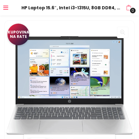
HP Laptop 15.6″, Intel i3-1315U, 8GB DDR4, SSD 256GB, Win 11 – 15-fd0003nw; 89T73EA
0
KUPOVINA
NA RATE