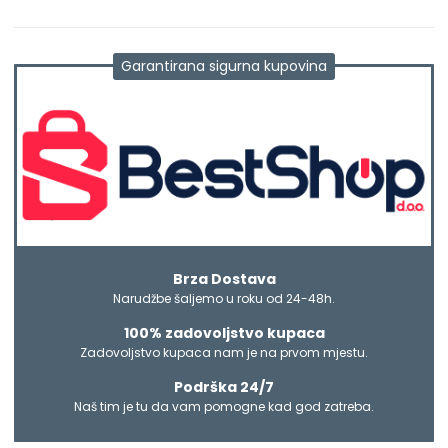
Garantirana sigurna kupovina
Brza Dostava
Narudžbe šaljemo u roku od 24-48h.
100% zadovoljstvo kupaca
Zadovoljstvo kupaca nam je na prvom mjestu.
Podrška 24/7
Naš tim je tu da vam pomogne kad god zatreba.