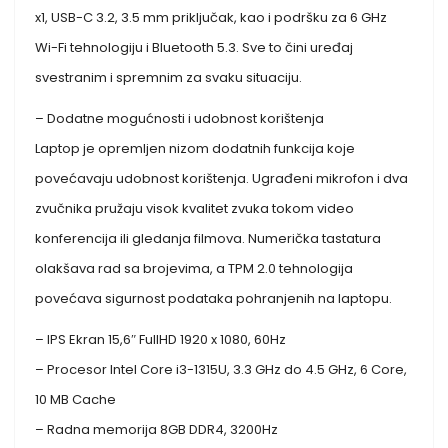
x1, USB-C 3.2, 3.5 mm priključak, kao i podršku za 6 GHz
Wi-Fi tehnologiju i Bluetooth 5.3. Sve to čini uređaj
svestranim i spremnim za svaku situaciju.
– Dodatne mogućnosti i udobnost korištenja
Laptop je opremljen nizom dodatnih funkcija koje
povećavaju udobnost korištenja. Ugrađeni mikrofon i dva
zvučnika pružaju visok kvalitet zvuka tokom video
konferencija ili gledanja filmova. Numerička tastatura
olakšava rad sa brojevima, a TPM 2.0 tehnologija
povećava sigurnost podataka pohranjenih na laptopu.
– IPS Ekran 15,6″ FullHD 1920 x 1080, 60Hz
– Procesor Intel Core i3-1315U, 3.3 GHz do 4.5 GHz, 6 Core,
10 MB Cache
– Radna memorija 8GB DDR4, 3200Hz