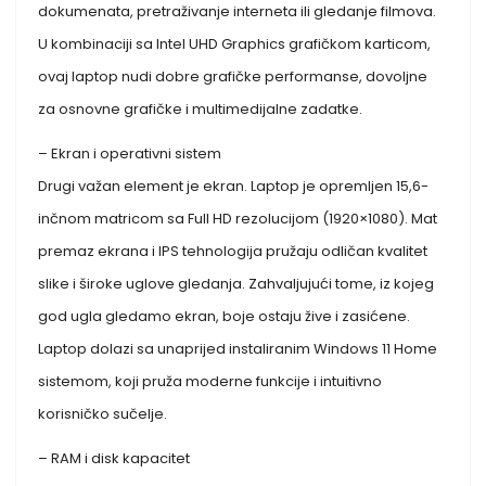
dokumenata, pretraživanje interneta ili gledanje filmova.
U kombinaciji sa Intel UHD Graphics grafičkom karticom,
ovaj laptop nudi dobre grafičke performanse, dovoljne
za osnovne grafičke i multimedijalne zadatke.
– Ekran i operativni sistem
Drugi važan element je ekran. Laptop je opremljen 15,6-
inčnom matricom sa Full HD rezolucijom (1920×1080). Mat
premaz ekrana i IPS tehnologija pružaju odličan kvalitet
slike i široke uglove gledanja. Zahvaljujući tome, iz kojeg
god ugla gledamo ekran, boje ostaju žive i zasićene.
Laptop dolazi sa unaprijed instaliranim Windows 11 Home
sistemom, koji pruža moderne funkcije i intuitivno
korisničko sučelje.
– RAM i disk kapacitet