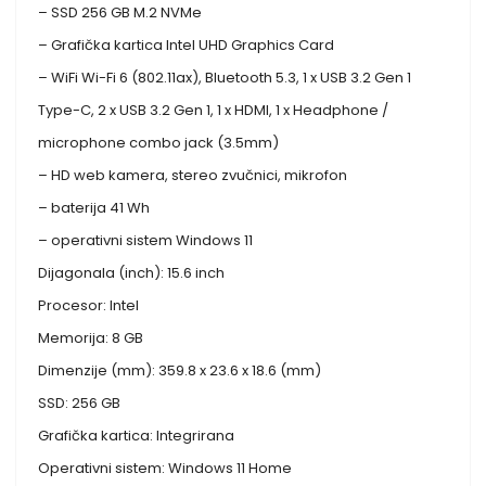
– SSD 256 GB M.2 NVMe
– Grafička kartica Intel UHD Graphics Card
– WiFi Wi-Fi 6 (802.11ax), Bluetooth 5.3, 1 x USB 3.2 Gen 1
Type-C, 2 x USB 3.2 Gen 1, 1 x HDMI, 1 x Headphone /
microphone combo jack (3.5mm)
– HD web kamera, stereo zvučnici, mikrofon
– baterija 41 Wh
– operativni sistem Windows 11
Dijagonala (inch): 15.6 inch
Procesor: Intel
Memorija: 8 GB
Dimenzije (mm): 359.8 x 23.6 x 18.6 (mm)
SSD: 256 GB
Grafička kartica: Integrirana
Operativni sistem: Windows 11 Home