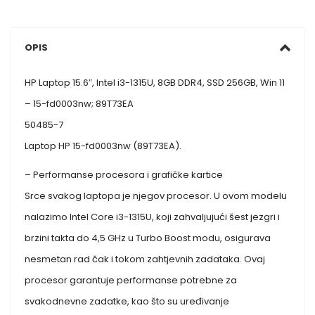
OPIS
HP Laptop 15.6″, Intel i3-1315U, 8GB DDR4, SSD 256GB, Win 11
– 15-fd0003nw; 89T73EA
50485-7
Laptop HP 15-fd0003nw (89T73EA).
– Performanse procesora i grafičke kartice
Srce svakog laptopa je njegov procesor. U ovom modelu
nalazimo Intel Core i3-1315U, koji zahvaljujući šest jezgri i
brzini takta do 4,5 GHz u Turbo Boost modu, osigurava
nesmetan rad čak i tokom zahtjevnih zadataka. Ovaj
procesor garantuje performanse potrebne za
svakodnevne zadatke, kao što su uređivanje