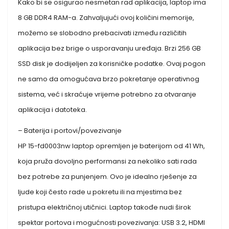
Kako bi se osigurao nesmetan rad aplikacija, laptop ima
8 GB DDR4 RAM-a. Zahvaljujući ovoj količini memorije,
možemo se slobodno prebacivati ​​između različitih
aplikacija bez brige o usporavanju uređaja. Brzi 256 GB
SSD disk je dodijeljen za korisničke podatke. Ovaj pogon
ne samo da omogućava brzo pokretanje operativnog
sistema, već i skraćuje vrijeme potrebno za otvaranje
aplikacija i datoteka.
– Baterija i portovi/povezivanje
HP 15-fd0003nw laptop opremljen je baterijom od 41 Wh,
koja pruža dovoljno performansi za nekoliko sati rada
bez potrebe za punjenjem. Ovo je idealno rješenje za
ljude koji često rade u pokretu ili na mjestima bez
pristupa električnoj utičnici. Laptop takođe nudi širok
spektar portova i mogućnosti povezivanja: USB 3.2, HDMI