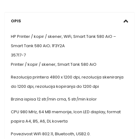
OPIS
HP Printer / kopir / skener, WiFi, Smart Tank 580 AiO –
Smart Tank 580 AiO; 1F3Y2A
35717-7
Printer / kopir / skener, Smart Tank 580 AiO
Rezolucija printera 4800 x 1200 dpi, rezolucija skeniranja
do 1200 dpi, rezolucija kopiranja do 1200 dpi
Brzina ispisa 12 str/min crna, 5 str/min kolor
CPU 980 MHz, 64 MB memorije, Icon LED display, format
papira A4, B5, A6, DL koverta
Povezivost WiFi 802.11, Bluetooth, USB2.0.