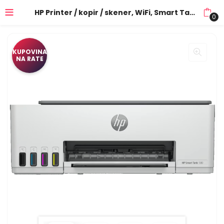
HP Printer / kopir / skener, WiFi, Smart Tank 580 AiO – Smart Tank 580 AiO; 1F3Y2A
0
KUPOVINA
NA RATE