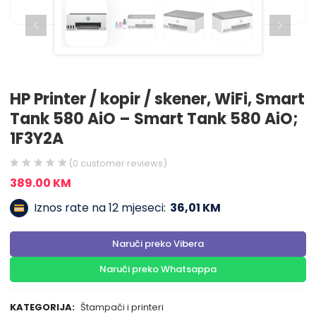
HP Printer / kopir / skener, WiFi, Smart
Tank 580 AiO – Smart Tank 580 AiO;
1F3Y2A
(
0
customer reviews)
389.00
KM
Iznos rate na 12 mjeseci:
36,01 KM
Naruči preko Vibera
Naruči preko Whatsappa
KATEGORIJA:
Štampači i printeri