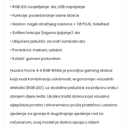
• RGB LED osvjetljenje: da, USB napajanje
• Funkcije: podešavanje visine stolice
• Naslon: nagib stražnjeg naslona + Tilt PLUS, SideRest
• Softlex funkcija (lagano ljuljanje): da
• Uključeni jastučići: za vrat i lumbalni dio
• Porankovi: mekani, udobni
• Kotači: gumeni poliuretan
Huzaro Force 4.4 RGB White je povoljna gaming stolica
koja nudi kombinaciju udobnosti, ergonomije i vizualnih
efekata (RGB LED), uz dodatne jastučiće za potporu vratu i
donjem dijelu leđa. Ukoliko tražiš stolicu koja vizualno
uljepšava prostor i istovremeno pruža praktično i udobno
sjedenje za igranje ili dugotrajnije sjedenje rad za
računarom, ovaj model je dobra opcija u nižem