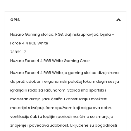
OPIS
Huzaro Gaming stolica, RGB, daljinski upravljač, bijela –
Force 4.4 RGB White
73829-7
Huzaro Force 4.4 RGB White Gaming Chair
Huzaro Force 4.4 RGB White je gaming stolica dizajnirana
da pruži udoban i ergonomski položaj tokom dugih sesija
igranja ili rada za računarom. Stolica ima sportski i
moderan dizajn, jaku čeličnu konstrukciju i mrežasti
materijal s kvėpujućom spužvom koji osigurava dobru
ventilaciju čak i u toplijim periodima, čime se smanjuje
znojenje i povećava udobnost. Uključene su pogodnosti