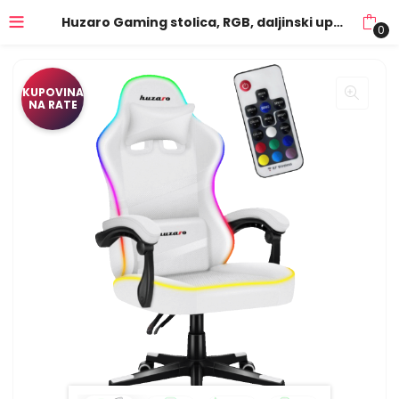
Huzaro Gaming stolica, RGB, daljinski upravljač, bijela – Force 4.4 RGB White
0
KUPOVINA
NA RATE