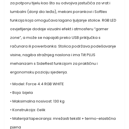
za potporu tijelu kao što su odvojiva jastučića za vrat i
lumbalni (donji dio leđa), mekani porankovi i Softlex
funkcija koja omogućava lagano ljuljanje stolice. RGB LED
osvjetljenje dodaje vizualni efekt i atmosferu “gamer
zone”, a može se napajati preko USB priključka s
računara ili powerbanka. Stolica podržava podešavanje
visine, nagiba stražnjeg naslona i ima Tilt PLUS
mehanizam s SideRest funkcijom za praktičnu i
ergonomsku poziciju sjedenja.
• Model: Force 4.4 RGB WHITE
• Boja: bijela
• Maksimalna nosivost: 130 kg
• Konstrukcija: čelik
• Materijal tapeciranja: mrežasti tekstil + termo-elastična
pjena