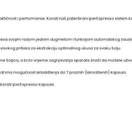
raktičnost i performanse. Koristi naš patentirani iperEspresso sistem
resa svojim radom jednim dugmetom i funkcijom automatskog zaustavlj
sokog pritiska za ekstrakciju optimalnog ukusa za svaku šolju.
čine šoljica, a brzo vrijeme zagrijavanja aparata znači da možete uživat
t ima mogućnost skladištenja do 7 praznih (iskorištenih) kapsula.
koristi iperEspresso kapsule.