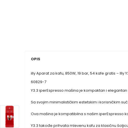
OPIS
illy Aparat za kafu, 850W, 19 bar, 54 kafe gratis – Illy 
60829-7
Y3.3 iperEspresso mašina je kompaktan i elegantan a
Sa svojim minimalističkim estetskim i korisničkim suče
Ova mašina je kompatibilna s našim iperEspresso k
Y3.3 takođe prihvata mlevenu kafu za klasičnu šolji