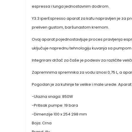
espressa i lunga jednostavnim dodirom.
Y3.3 iperEspresso aparat za kafu napravljen je za p
preliven gustom, baršunastom kremom.
Ovaj aparat pojednostavljuje proces pravljenja esp
uključuje naprednu tehnologiju kuvanja sa pumpom vi
Integrirani držač za čaše je podesiv za različite veli
Zapremnima spremnika za vodu iznosi 0,75 L, a apara
Pogodan je za kuhinje te velike i male urede. Aparat 
-Ulazna snaga: 850W
-Pritisak pumpe: 19 bara
-Dimenzije 100 x 254 298 mm
Boja: Crna
Brand: illy