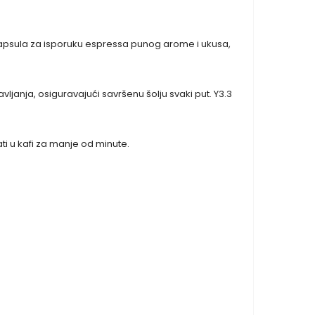
 kapsula za isporuku espressa punog arome i ukusa,
anja, osiguravajući savršenu šolju svaki put. Y3.3
i ​​u kafi za manje od minute.