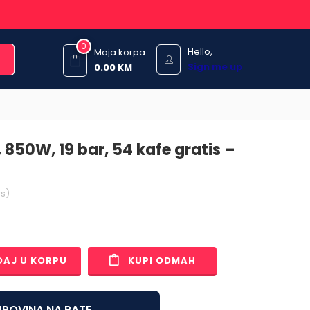
0
Hello,
Moja korpa
Sign me up
0.00
KM
, 850W, 19 bar, 54 kafe gratis –
s)
DAJ U KORPU
KUPI ODMAH
POVINA NA RATE