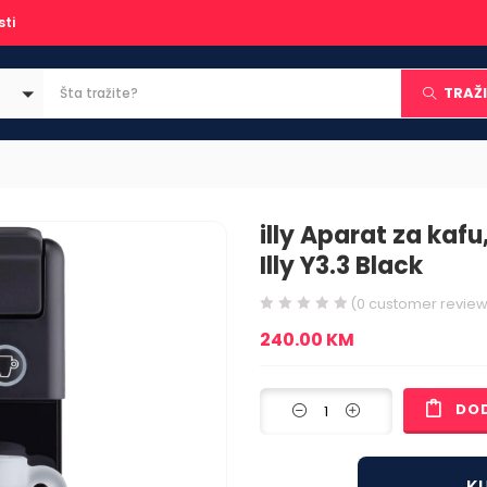
sti
TRAŽI
illy Aparat za kafu
Illy Y3.3 Black
(
0
customer review
240.00
KM
DO
KU