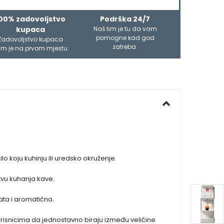
00% zadovoljstvo
Podrška 24/7
kupaca
Naš tim je tu da vam
pomogne kad god
Zadovoljstvo kupaca
zatreba.
m je na prvom mjestu.
 koju kuhinju ili uredsko okruženje.
stvu kuhanja kave.
ta i aromatična.
risnicima da jednostavno biraju između veličine