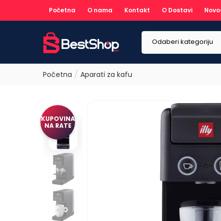
Početna
O nama
Kontakt
O Dostavi
Novo
Odaberi kategoriju
Početna
Aparati za kafu
KUPOVINA
NA RATE