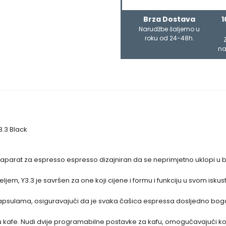
Brza Dostava
1
Narudžbe šaljemo u
roku od 24-48h.
na
Y3.3 Black
parat za espresso espresso dizajniran da se neprimjetno uklopi u bilo
ljem, Y3.3 je savršen za one koji cijene i formu i funkciju u svom isku
apsulama, osiguravajući da je svaka čašica espressa dosljedno boga
cu kafe. Nudi dvije programabilne postavke za kafu, omogućavajući ko